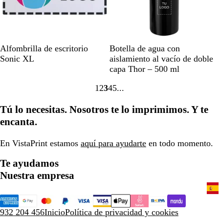
d
o
B
N
A
R
R
A
Alfombrilla de escritorio
Botella de agua con
l
e
z
o
o
z
Sonic XL
aislamiento al vacío de doble
a
g
u
j
s
u
capa Thor – 500 ml
n
r
l
o
a
l
1
2
3
4
5
c
o
t
c
Ir
Ir
Ir
Ir
Ir
o
s
u
l
a
a
a
a
a
Tú lo necesitas. Nosotros te lo imprimimos. Y te
ó
r
a
la
la
la
la
la
l
q
r
encanta.
página
página
página
página
página
i
u
o
d
e
En VistaPrint estamos
aquí para ayudarte
en todo momento.
o
s
a
Te ayudamos
Nuestra empresa
932 204 456
Inicio
Política de privacidad y cookies