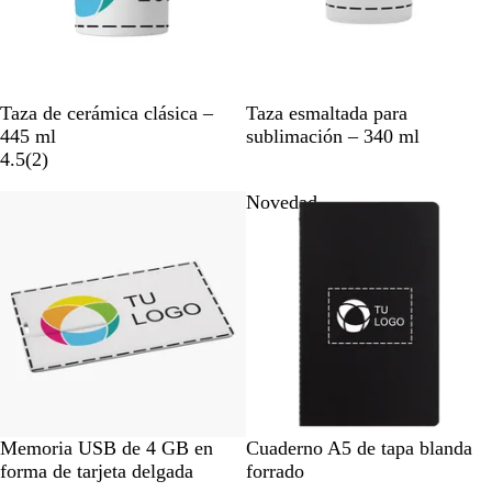
B
B
Taza de cerámica clásica –
Taza esmaltada para
l
l
445 ml
sublimación – 340 ml
a
2
a
4.5
(
2
)
n
r
n
Novedad
c
e
c
o
s
o
e
ñ
a
s
B
N
A
A
G
R
Memoria USB de 4 GB en
Cuaderno A5 de tapa blanda
l
e
z
z
r
o
forma de tarjeta delgada
forrado