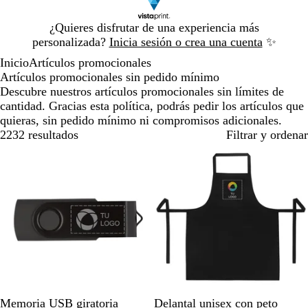
Diapositiva
¿Quieres disfrutar de una experiencia más
1
personalizada?
Inicia sesión o crea una cuenta
✨
de
Inicio
Artículos promocionales
1
Artículos promocionales sin pedido mínimo
Descubre nuestros artículos promocionales sin límites de
cantidad. Gracias esta política, podrás pedir los artículos que
quieras, sin pedido mínimo ni compromisos adicionales.
2232 resultados
Filtrar y ordenar
N
A
N
Memoria USB giratoria
Delantal unisex con peto