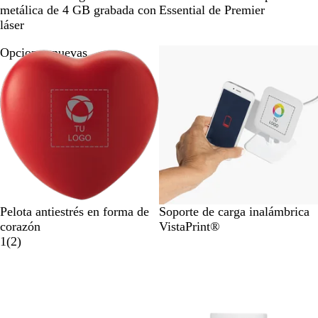
e
z
e
metálica de 4 GB grabada con
Essential de Premier
g
u
g
láser
r
l
r
Opciones nuevas
Lo más vendido
o
o
l
i
s
o
R
B
B
Pelota antiestrés en forma de
Soporte de carga inalámbrica
o
l
l
corazón
VistaPrint®
j
a
2
a
1
(
2
)
o
n
r
n
Opciones nuevas
c
e
c
o
s
o
e
ñ