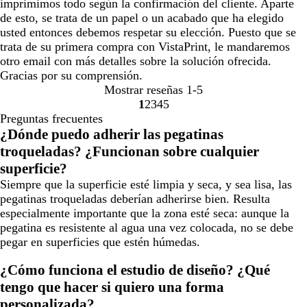
imprimimos todo según la confirmación del cliente. Aparte
de esto, se trata de un papel o un acabado que ha elegido
usted entonces debemos respetar su elección. Puesto que se
trata de su primera compra con VistaPrint, le mandaremos
otro email con más detalles sobre la solución ofrecida.
Gracias por su comprensión.
Mostrar reseñas
1-5
1
2
3
4
5
Ir
Ir
Ir
Ir
Ir
Preguntas frecuentes
a
a
a
a
a
¿Dónde puedo adherir las pegatinas
la
la
la
la
la
troqueladas? ¿Funcionan sobre cualquier
página
página
página
página
página
superficie?
Siempre que la superficie esté limpia y seca, y sea lisa, las
pegatinas troqueladas deberían adherirse bien. Resulta
especialmente importante que la zona esté seca: aunque la
pegatina es resistente al agua una vez colocada, no se debe
pegar en superficies que estén húmedas.
¿Cómo funciona el estudio de diseño? ¿Qué
tengo que hacer si quiero una forma
personalizada?