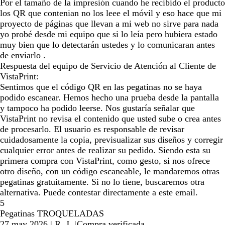
Por el tamaño de la impresión cuando he recibido el producto
los QR que contenian no los leee el móvil y eso hace que mi
proyecto de páginas que llevan a mi web no sirve para nada
yo probé desde mi equipo que si lo leía pero hubiera estado
muy bien que lo detectarán ustedes y lo comunicaran antes
de enviarlo .
Respuesta del equipo de Servicio de Atención al Cliente de
VistaPrint:
Sentimos que el código QR en las pegatinas no se haya
podido escanear. Hemos hecho una prueba desde la pantalla
y tampoco ha podido leerse. Nos gustaría señalar que
VistaPrint no revisa el contenido que usted sube o crea antes
de procesarlo. El usuario es responsable de revisar
cuidadosamente la copia, previsualizar sus diseños y corregir
cualquier error antes de realizar su pedido. Siendo esta su
primera compra con VistaPrint, como gesto, si nos ofrece
otro diseño, con un código escaneable, le mandaremos otras
pegatinas gratuitamente. Si no lo tiene, buscaremos otra
alternativa. Puede contestar directamente a este email.
5
Pegatinas TROQUELADAS
27 may 2026
|
R. J.
|
Compra verificada