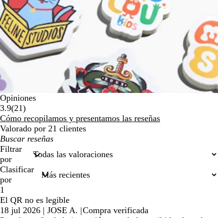
Opiniones
21
3.9
(
21
)
reseñas
Cómo recopilamos y presentamos las reseñas
Valorado por 21 clientes
Mis
búsquedas
Filtrar
por
Clasificar
por
1
El QR no es legible
18 jul 2026
|
JOSE A.
|
Compra verificada