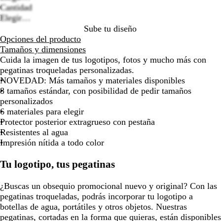
options
Cantidad
la
la
la
la
la
la
Elegir…
imagen
imagen
imagen
imagen
imagen
imag
Sube tu diseño
Opciones del producto
Tamaños y dimensiones
Cuida la imagen de tus logotipos, fotos y mucho más con
pegatinas troqueladas personalizadas.
NOVEDAD: Más tamaños y materiales disponibles
8 tamaños estándar, con posibilidad de pedir tamaños
personalizados
6 materiales para elegir
Protector posterior extragrueso con pestaña
Resistentes al agua
Impresión nítida a todo color
Tu logotipo, tus pegatinas
¿Buscas un obsequio promocional nuevo y original? Con las
pegatinas troqueladas, podrás incorporar tu logotipo a
botellas de agua, portátiles y otros objetos. Nuestras
pegatinas, cortadas en la forma que quieras, están disponibles