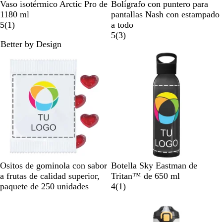
N
B
A
R
P
G
W
Vaso isotérmico Arctic Pro de
Bolígrafo con puntero para
e
l
z
o
u
r
h
1180 ml
pantallas Nash con estampado
g
a
1
u
s
r
e
i
5
(
1
)
a todo
r
n
r
l
a
p
e
t
3
5
(
3
)
Better by Design
o
c
e
r
l
n
e
r
Lo más vendido
o
s
e
e
e
e
a
s
ñ
l
e
a
ñ
a
s
W
N
A
v
M
N
Ositos de gominola con sabor
Botella Sky Eastman de
h
e
z
e
a
a
a frutas de calidad superior,
Tritan™ de 650 ml
i
g
u
r
g
r
1
paquete de 250 unidades
4
(
1
)
t
r
l
d
e
a
r
e
o
r
e
n
n
e
s
e
l
t
j
s