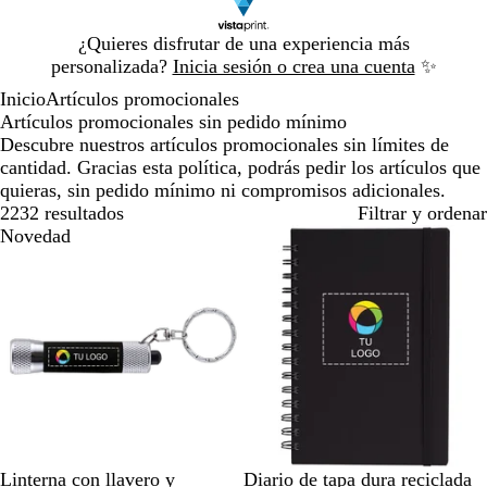
Diapositiva
¿Quieres disfrutar de una experiencia más
1
personalizada?
Inicia sesión o crea una cuenta
✨
de
Inicio
Artículos promocionales
1
Artículos promocionales sin pedido mínimo
Descubre nuestros artículos promocionales sin límites de
cantidad. Gracias esta política, podrás pedir los artículos que
quieras, sin pedido mínimo ni compromisos adicionales.
2232 resultados
Filtrar y ordenar
Novedad
Novedad
N
A
A
G
V
N
B
V
G
A
Linterna con llavero y
Diario de tapa dura reciclada