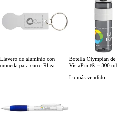
ó
a
i
a
a
e
l
l
m
ñ
i
a
a
d
o
P
N
Llavero de aluminio con
Botella Olympian de
l
e
moneda para carro Rhea
VistaPrint® – 800 ml
a
g
Lo más vendido
t
r
e
o
a
d
o