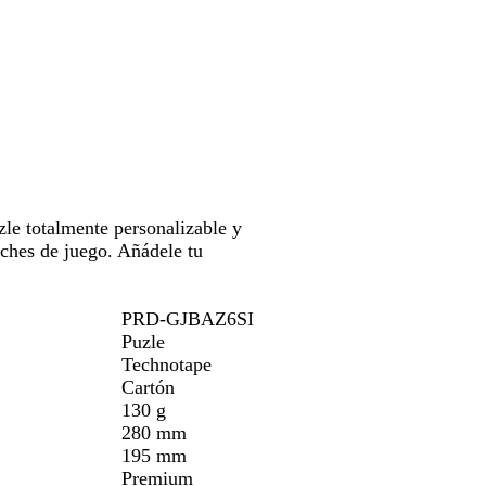
para
c
moverte
o
por
la
imagen
le totalmente personalizable y
oches de juego. Añádele tu
PRD-GJBAZ6SI
Puzle
Technotape
Cartón
130 g
280 mm
195 mm
Premium