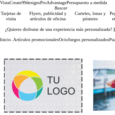
VistaCreate
99designs
ProAdvantage
Presupuesto a medida
Tarjetas de
Flyers, publicidad y
Carteles, lonas y
Pe
visita
artículos de oficina
pósteres
e
Diapositiva
¿Quieres disfrutar de una experiencia más personalizada?
1
de
Inicio
Artículos promocionales
Ocio
Juegos personalizados
Puz
1
...
Diapositiva
Imagen
Acercado
Utiliza
Haz
1
ampliable
hasta
las
clic
de
mínimo
teclas
para
2
de
expandir
más
y
menos
para
ampliar
y
alejar
y
las
flechas