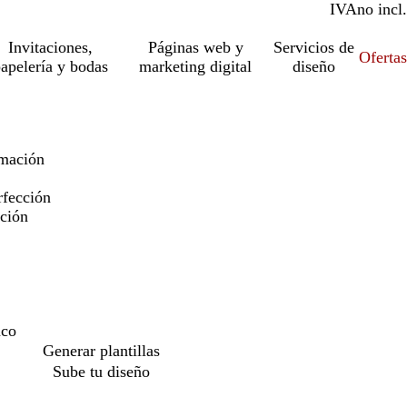
IVA
incl.
no incl.
Invitaciones,
Páginas web y
Servicios de
Ofertas
apelería y bodas
marketing digital
diseño
imación
rfección
ación
nco
Generar plantillas
Sube tu diseño