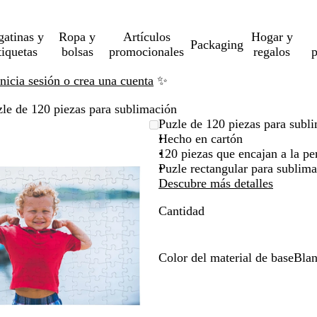
gatinas y
Ropa y
Artículos
Hogar y
Packaging
tiquetas
bolsas
promocionales
regalos
p
Inicia sesión o crea una cuenta
✨
le de 120 piezas para sublimación
Imagen
Acercado
Utiliza
Haz
Puzle de 120 piezas para subl
ampliable
hasta
las
clic
Hecho en cartón
mínimo
teclas
para
120 piezas que encajan a la pe
de
expandir
Puzle rectangular para sublim
más
Descubre más detalles
y
Cantidad
menos
para
ampliar
y
Color del material de base
Bla
alejar
B
y
l
las
a
flechas
n