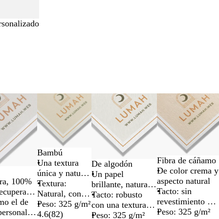
sonalizado
Bambú
Fibra de cáñamo
Una textura
De algodón
De color crema y
única y natural
Un papel
aspecto natural
ura, 100%
de tacto suave
Textura:
brillante, natural y
Tacto: sin
recuperado
Natural, con
de una suavidad
Tacto: robusto
revestimiento y
mo
mo el de
una superficie
Peso: 325 g/m²
única
con una textura
con una ligera
Peso: 325 g/m²
personal
tejida
4.6
(
82
)
suave
Peso: 325 g/m²