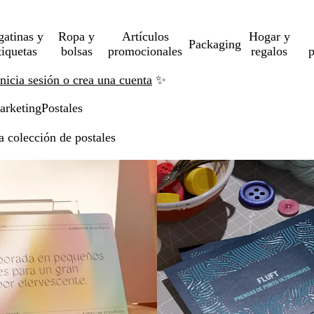
gatinas y
Ropa y
Artículos
Hogar y
Packaging
tiquetas
bolsas
promocionales
regalos
p
Inicia sesión o crea una cuenta
✨
arketing
Postales
 colección de postales