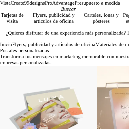
VistaCreate
99designs
ProAdvantage
Presupuesto a medida
Tarjetas de
Flyers, publicidad y
Carteles, lonas y
Pe
visita
artículos de oficina
pósteres
e
Diapositiva
¿Quieres disfrutar de una experiencia más personalizada?
1
de
Inicio
Flyers, publicidad y artículos de oficina
Materiales de m
1
Postales personalizadas
Transforma tus mensajes en marketing memorable con nuestra
impresas personalizadas.