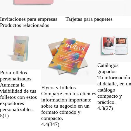
6
Invitaciones para empresas
Tarjetas para paquetes
Productos relacionados
Diapositivas
Opciones nuevas
de
la
1
a
la
Catálogos
2
grapados
Portafolletos
de
Tu información
personalizados
un
al detalle, en u
Aumenta la
total
Flyers y folletos
catálogo
visibilidad de tus
de
Comparte con tus clientes
compacto y
folletos con estos
7
información importante
práctico.
expositores
sobre tu negocio en un
4.3
(
27
)
personalizables.
formato cómodo y
5
(
1
)
compacto.
4.4
(
347
)