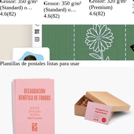
Grosor: 320 g/m²
semibrillante en el
Grosor: 350 g/m²
semibrillante en el
Grosor: 350 g/m²
(Premium)
reverso
(Standard) o
reverso
(Standard) o
4.6
(
82
)
400 g/m²
4.6
(
82
)
400 g/m² (Premium)
4.6
(
82
)
(Premium)
Plantillas de postales listas para usar
Diapositivas
de
la
1
a
la
6
de
un
total
de