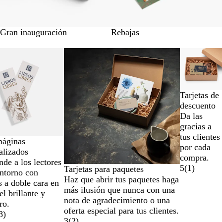
Gran inauguración
Rebajas
Tarjetas de
descuento
Da las
gracias a
tus clientes
páginas
por cada
alizados
compra.
nde a los lectores
5
(
1
)
Tarjetas para paquetes
entorno con
Haz que abrir tus paquetes haga
s a doble cara en
más ilusión que nunca con una
l brillante y
nota de agradecimiento o una
ro.
oferta especial para tus clientes.
8
)
3
(
2
)