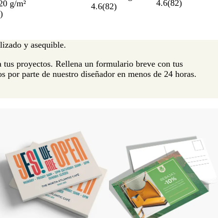
textura
4.6
(
82
)
te rugosa.
20 g/m²
4.6
(
82
)
)
lizado y asequible.
 tus proyectos. Rellena un formulario breve con tus
os por parte de nuestro diseñador en menos de 24 horas.