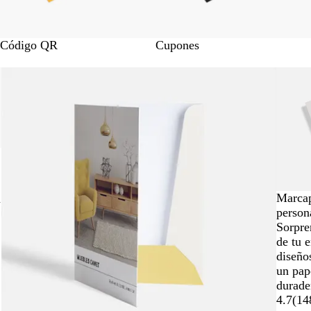
Código QR
Cupones
Marca
n
person
Sorpre
de tu 
diseño
un pape
durade
4.7
(
14