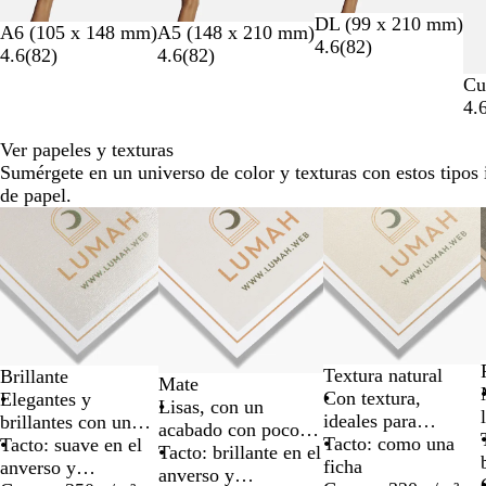
2
DL (99 x 210 mm)
A6 (105 x 148 mm)
A5 (148 x 210 mm)
de
4.6
(
82
)
4.6
(
82
)
4.6
(
82
)
un
total
Cu
de
4.
6
Ver papeles y texturas
Sumérgete en un universo de color y texturas con estos tipos
de papel.
Diapositivas
de
la
1
a
la
2
Textura natural
Brillante
de
Mate
Con textura,
Elegantes y
un
Lisas, con un
ideales para
brillantes con un
total
acabado con poco
escribir, para
Tacto: como una
anverso que refleja
Tacto: suave en el
de
brillo y apto para
Tacto: brillante en el
diseños clásicos
ficha
la luz
anverso y
10
texto
anverso y