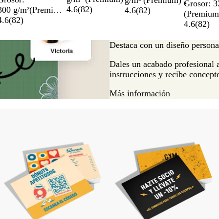
aterciopelado
g/m² (Premium)
ligeramen
Grosor: 3
4.6
(
82
)
300 g/m²(Premium
4.6
(
82
)
(Premium
)
4.6
(
82
)
4.6
(
82
)
Destaca con un diseño persona
Dales un acabado profesional a
instrucciones y recibe concept
Más información