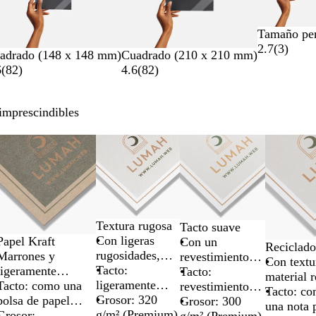
Tamaño per
2.7
(
3
)
adrado (148 x 148 mm)
Cuadrado (210 x 210 mm)
6
(
82
)
4.6
(
82
)
 imprescindibles
Textura rugosa
Tacto suave
Con ligeras
Papel Kraft
Con un
Reciclado
rugosidades,
Marrones y
revestimiento
Con text
ideales para
Tacto:
ligeramente
único de
Tacto:
material 
escribir
ligeramente
rugosas para
Tacto: como una
acabado mate
revestimiento
posconsu
Tacto: co
rugoso
Grosor: 320
diseños rústicos
bolsa de papel
mate liso y
Grosor: 300
una nota 
g/m² (Premium)
extragruesa
Grosor: