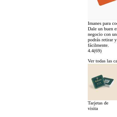
Imanes para co
Dale un buen e
negocio con un
podrás retirar 
fácilmente.
4.4
(
69
)
Ver todas las c
Diapositivas
de
la
1
a
la
6
Tarjetas de
de
visita
un
total