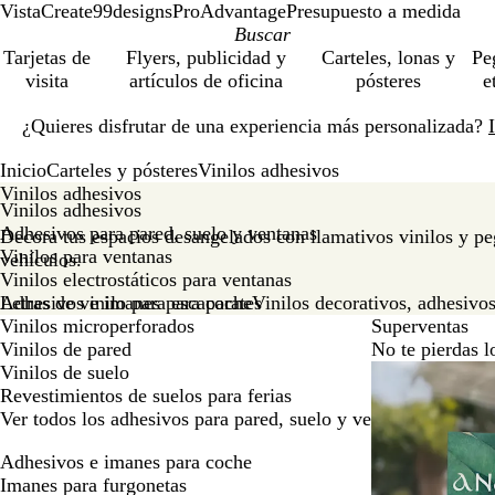
VistaCreate
99designs
ProAdvantage
Presupuesto a medida
Tarjetas de
Flyers, publicidad y
Carteles, lonas y
Pe
visita
artículos de oficina
pósteres
e
Diapositiva
¿Quieres disfrutar de una experiencia más personalizada?
1
de
Inicio
Carteles y pósteres
Vinilos adhesivos
1
Vinilos adhesivos
Vinilos adhesivos
Adhesivos para pared, suelo y ventanas
Decora tus espacios desangelados con llamativos vinilos y pe
Vinilos para ventanas
vehículos.
Vinilos electrostáticos para ventanas
Letras de vinilo para escaparates
Adhesivos e imanes para coche
Vinilos decorativos, adhesivos
Vinilos microperforados
Superventas
Vinilos de pared
No te pierdas l
Vinilos de suelo
Opciones nuev
Revestimientos de suelos para ferias
Ver todos los adhesivos para pared, suelo y ventanas
Adhesivos e imanes para coche
Imanes para furgonetas