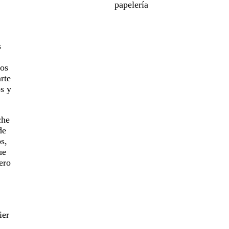
papelería
s
los
rte
os y
che
de
s,
ue
ero
ier