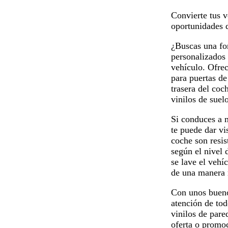
de
Convierte tus v
9
oportunidades d
¿Buscas una fo
personalizados 
vehículo. Ofrec
para puertas de
trasera del coc
vinilos de suel
Si conduces a m
te puede dar vi
coche son resis
según el nivel 
se lave el vehí
de una manera m
Con unos buenos
atención de tod
vinilos de pare
oferta o promoc