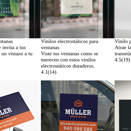
ntanas
Vinilos electrostáticos para
Vinilo 
 invita a tus
ventanas
Atrae l
 un vistazo a tu
Viste tus ventanas como se
transeú
merecen con estos vinilos
4.5
(
19
)
electrostáticos duraderos.
4.1
(
14
)
as
Opciones nuevas
Opcion