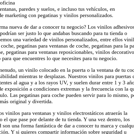
oficina
entanas, paredes y suelos, e incluso tus vehículos, en
e marketing con pegatinas y vinilos personalizados.
rma nueva de dar a conocer tu negocio? Los vinilos adhesivo
podrían ser justo lo que andabas buscando para tu tienda o
emos una variedad de vinilos personalizados, entre ellos vini
 coche, pegatinas para ventanas de coche, pegatinas para la pa
he, pegatinas para ventanas reposicionables, vinilos decorativ
o para que encuentres lo que necesites para tu negocio.
enudo, un vinilo colocado en la puerta o la ventana de tu co
sibilidad mientras te desplazas. Nuestros vinilos para puertas 
tentes al agua y a los rayos UV, y suelen durar entre 1 y 3 año
de exposición a condiciones extremas y la frecuencia con la q
culo. Las pegatinas para coche pueden servir para lo mismo, p
ás original y divertida.
 vinilos para ventanas y vinilos electrostáticos atraerás la
o el que pase por delante de tu tienda. Y una vez dentro, los
d son una forma fantástica de dar a conocer tu marca y cualqu
ión. Y si quieres compartir información sobre seguridad u