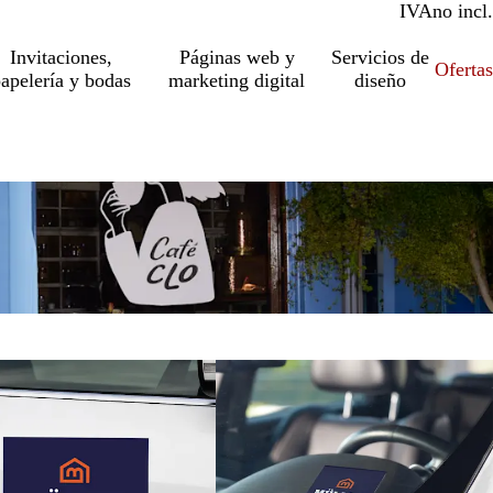
IVA
incl.
no incl.
Invitaciones,
Páginas web y
Servicios de
Ofertas
apelería y bodas
marketing digital
diseño
es nuevas
Opciones nuevas