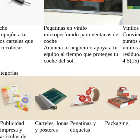
che
Pegatinas en vinilo
Vinilos
mpujón a tu
microperforado para ventanas de
Convier
os carteles que
coche
puntos 
y recolocar
Anuncia tu negocio o apoya a tu
vinilos
equipo al tiempo que proteges tu
residuo
coche del sol.
4.5
(
15
)
ategorías
Publicidad
Carteles, lonas
Pegatinas y
Packaging
impresa y
y pósteres
etiquetas
artículos de