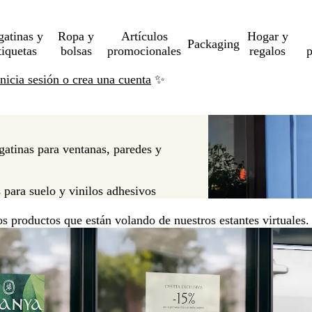
gatinas y
Ropa y
Artículos
Hogar y
Packaging
tiquetas
bolsas
promocionales
regalos
p
Inicia sesión o crea una cuenta
✨
gatinas para ventanas, paredes y
 para suelo y vinilos adhesivos
os productos que están volando de nuestros estantes virtuales.
as
Opciones nuevas
Opcion