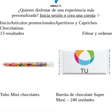
Diapositiva
¿Quieres disfrutar de una experiencia más
1
personalizada?
Inicia sesión o crea una cuenta
✨
de
Inicio
Artículos promocionales
Aperitivos y Caprichos
1
Chocolatinas
13 resultados
Filtrar y ordenar
Agotado
Agotado
T
B
Tubo Mini chocolates
Barrita de chocolate Super
r
l
Maxi – 240 unidades
a
a
Agotado
Agotado
n
n