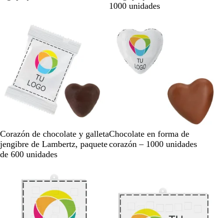
a
a
1000 unidades
n
n
Agotado
Agotado
c
c
o
o
B
B
Corazón de chocolate y galleta
Chocolate en forma de
l
l
jengibre de Lambertz, paquete
corazón – 1000 unidades
a
a
de 600 unidades
n
n
Agotado
Agotado
c
c
o
o