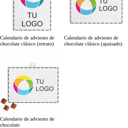
B
B
Calendario de adviento de
Calendario de adviento de
l
l
chocolate clásico (retrato)
chocolate clásico (apaisado)
a
a
Agotado
n
n
c
c
o
o
B
Calendario de adviento de
l
chocolate