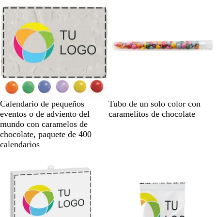
s
c
p
o
a
r
e
n
t
e
B
T
Calendario de pequeños
Tubo de un solo color con
l
r
eventos o de adviento del
caramelitos de chocolate
a
a
mundo con caramelos de
n
n
chocolate, paquete de 400
c
s
calendarios
o
p
Agotado
Agotado
a
r
e
n
t
e