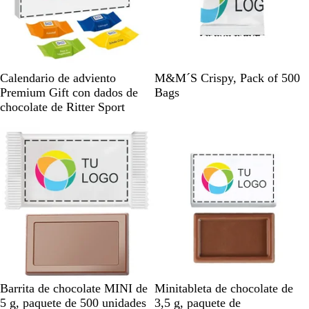
B
B
Calendario de adviento
M&M´S Crispy, Pack of 500
l
l
Premium Gift con dados de
Bags
a
a
chocolate de Ritter Sport
n
n
Agotado
Agotado
c
c
o
o
B
B
Barrita de chocolate MINI de
Minitableta de chocolate de
l
l
5 g, paquete de 500 unidades
3,5 g, paquete de