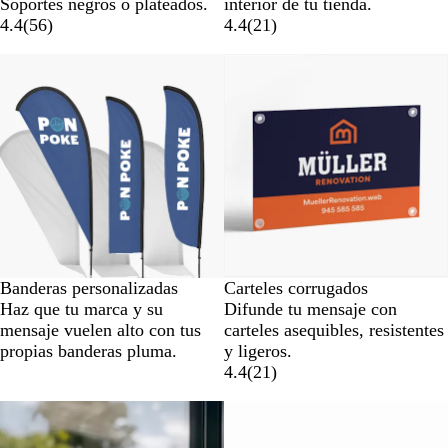
Soportes negros o plateados.
interior de tu tienda.
4.4
(
56
)
4.4
(
21
)
Opciones nuevas
Banderas personalizadas
Carteles corrugados
Haz que tu marca y su
Difunde tu mensaje con
mensaje vuelen alto con tus
carteles asequibles, resistentes
propias banderas pluma.
y ligeros.
4.4
(
21
)
Opciones nuevas
Opciones nuevas