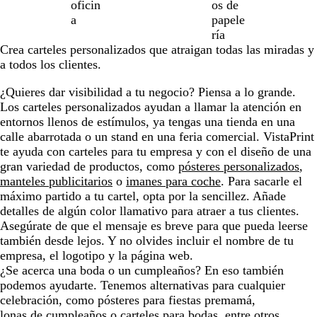
total
oficin
os de
de
a
papele
9
ría
Crea carteles personalizados que atraigan todas las miradas y
a todos los clientes.
¿Quieres dar visibilidad a tu negocio? Piensa a lo grande.
Los carteles personalizados ayudan a llamar la atención en
entornos llenos de estímulos, ya tengas una tienda en una
calle abarrotada o un stand en una feria comercial. VistaPrint
te ayuda con carteles para tu empresa y con el diseño de una
gran variedad de productos, como
pósteres personalizados
,
manteles publicitarios
o
imanes para coche
. Para sacarle el
máximo partido a tu cartel, opta por la sencillez. Añade
detalles de algún color llamativo para atraer a tus clientes.
Asegúrate de que el mensaje es breve para que pueda leerse
también desde lejos. Y no olvides incluir el nombre de tu
empresa, el logotipo y la página web.
¿Se acerca una boda o un cumpleaños? En eso también
podemos ayudarte. Tenemos alternativas para cualquier
celebración, como pósteres para fiestas premamá,
lonas de cumpleaños
o carteles para bodas, entre otros.