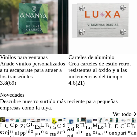
Vinilos para ventanas
Carteles de aluminio
Añade vinilos personalizados
Crea carteles de estilo retro,
a tu escaparate para atraer a
resistentes al óxido y a las
los transeúntes.
inclemencias del tiempo.
3.8
(
69
)
4.6
(
21
)
Novedades
Descubre nuestro surtido más reciente para pequeñas
empresas como la tuya.
Ver todo
Diapositivas
Novedad
Novedad
Novedad
Novedad
Novedad
Novedad
Novedad
Novedad
Novedad
Novedad
Opciones nuevas
Opciones nuevas
Opciones nuevas
Opciones nuev
Opcion
Opci
No
L
L
C
S
G
C
L
R
L
M
B
C
C
R
P
C
E
B
Zi
L
de
Ex
Lo
Ca
Lo
Asi
o
o
u
o
ui
ar
o
e
et
os
a
ar
oj
ol
uf
art
xp
an
pp
on
la
po
na
rte
na
ent