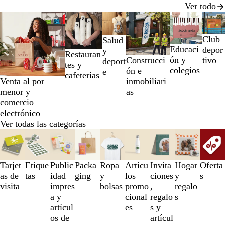
Ver todo
Diapositivas
de
la
Club
Salud
1
Educaci
depor
y
Restauran
a
ón y
Construcci
tivo
deport
tes y
la
colegios
ón e
e
cafeterías
2
inmobiliari
Venta al por
de
as
menor y
un
comercio
total
electrónico
de
Ver todas las categorías
6
Diapositivas
de
la
1
Tarjet
Etique
Public
Packa
Ropa
Artícu
Invita
Hogar
Oferta
a
as de
tas
idad
ging
y
los
ciones
y
s
la
visita
impres
bolsas
promo
,
regalo
3
a y
cional
regalo
s
de
artícul
es
s y
un
os de
artícul