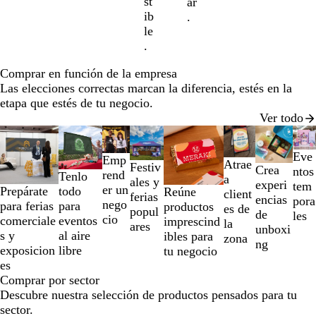
st
ar
ib
.
le
.
Comprar en función de la empresa
Las elecciones correctas marcan la diferencia, estés en la
etapa que estés de tu negocio.
Ver todo
Diapositivas
de
Eve
Emp
la
Atrae
Festiv
Crea
ntos
rend
Tenlo
1
a
ales y
experi
tem
er un
todo
Prepárate
a
Reúne
client
ferias
encias
pora
nego
para
para ferias
la
productos
es de
popul
de
les
cio
eventos
comerciale
2
imprescind
la
ares
unboxi
al aire
s y
de
ibles para
zona
ng
libre
exposicion
un
tu negocio
es
total
Comprar por sector
de
Descubre nuestra selección de productos pensados para tu
8
sector.