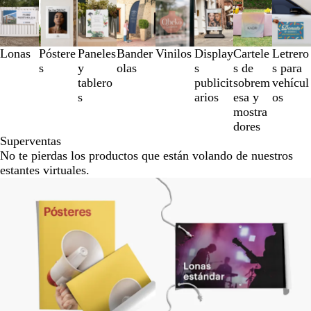
Diapositivas
de
la
1
Lonas
Póstere
Paneles
Bander
Vinilos
Display
Cartele
Letrero
a
s
y
olas
s
s de
s para
la
tablero
publicit
sobrem
vehícul
3
s
arios
esa y
os
de
mostra
un
dores
total
Superventas
de
No te pierdas los productos que están volando de nuestros
8
estantes virtuales.
Opciones nuevas