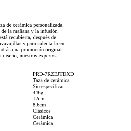
a
para
c
erte
moverte
o
por
la
aza de cerámica personalizada.
gen
imagen
 de la mañana y la infusión
 está recubierta, después de
avavajillas y para calentarla en
endrás una promoción original
u diseño, nuestros expertos
PRD-7RZEJTDXD
Taza de cerámica
Sin especificar
446g
12cm
8,6cm
Clásicos
Cerámica
Cerámica