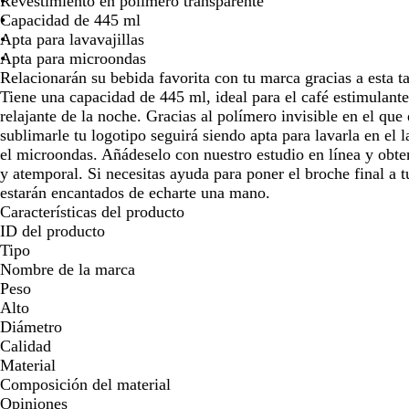
Revestimiento en polímero transparente
para
para
par
Capacidad de 445 ml
moverte
moverte
mov
Apta para lavavajillas
por
por
por
Apta para microondas
la
la
la
Relacionarán su bebida favorita con tu marca gracias a esta t
imagen
imagen
ima
Tiene una capacidad de 445 ml, ideal para el café estimulante
relajante de la noche. Gracias al polímero invisible en el que
sublimarle tu logotipo seguirá siendo apta para lavarla en el l
el microondas. Añádeselo con nuestro estudio en línea y obt
y atemporal. Si necesitas ayuda para poner el broche final a t
estarán encantados de echarte una mano.
Características del producto
ID del producto
Tipo
Nombre de la marca
Peso
Alto
Diámetro
Calidad
Material
Composición del material
Opiniones