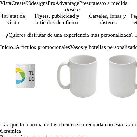
VistaCreate
99designs
ProAdvantage
Presupuesto a medida
Tarjetas de
Flyers, publicidad y
Carteles, lonas y
Pe
visita
artículos de oficina
pósteres
e
Diapositiva
¿Quieres disfrutar de una experiencia más personalizada?
1
de
Inicio
Artículos promocionales
Vasos y botellas personalizad
1
...
Diapositiva
Imagen
Acercado
Utiliza
Haz
Imagen
Acercado
Utiliza
Haz
Ima
Ace
Util
Haz
1
ampliable
hasta
las
clic
ampliable
hasta
las
clic
amp
has
las
clic
de
mínimo
teclas
para
mínimo
teclas
para
mín
tecl
par
4
de
expandir
de
expandir
de
exp
más
más
más
y
y
y
menos
menos
men
para
para
par
ampliar
ampliar
amp
y
y
y
alejar
alejar
alej
y
y
y
Haz que la mañana de tus clientes sea redonda con esta taza 
las
las
las
Cerámica
flechas
flechas
flec