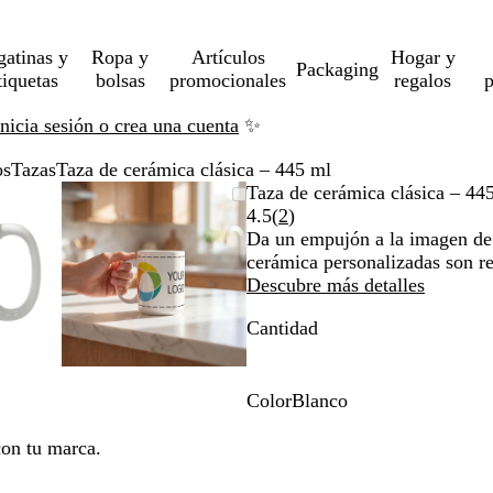
gatinas y
Ropa y
Artículos
Hogar y
Packaging
tiquetas
bolsas
promocionales
regalos
p
Inicia sesión o crea una cuenta
✨
os
Tazas
Taza de cerámica clásica – 445 ml
gen
rcado
iza
Imagen
Acercado
Utiliza
Haz
Taza de cerámica clásica – 44
liable
ta
ampliable
hasta
las
clic
Leer
4.5
(
2
)
imo
as
a
mínimo
teclas
para
2
Da un empujón a la imagen de 
andir
de
expandir
reseñas
cerámica personalizadas son re
más
Descubre más detalles
y
Cantidad
os
menos
a
para
liar
ampliar
y
Color
Blanco
ar
alejar
B
y
l
con tu marca.
las
a
has
flechas
n