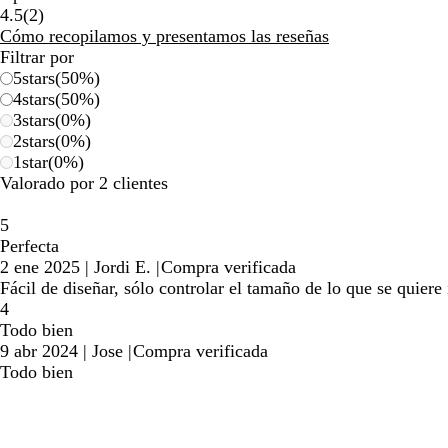
2
4.5
(
2
)
reseñas
Cómo recopilamos y presentamos las reseñas
Filtrar por
5
stars
(
50
%)
4
stars
(
50
%)
3
stars
(
0
%)
2
stars
(
0
%)
1
star
(
0
%)
Valorado por 2 clientes
5
Perfecta
2 ene 2025
|
Jordi E.
|
Compra verificada
Fácil de diseñar, sólo controlar el tamaño de lo que se quier
4
Todo bien
9 abr 2024
|
Jose
|
Compra verificada
Todo bien