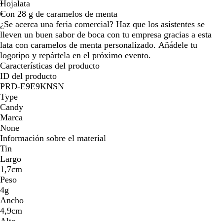
a
j
u
a
g
Hojalata
la
la
la
la
la
t
o
l
n
r
Con 28 g de caramelos de menta
imagen
imagen
imagen
imagen
image
e
r
c
o
¿Se acerca una feria comercial? Haz que los asistentes se
a
é
o
lleven un buen sabor de boca con tu empresa gracias a esta
d
f
lata con caramelos de menta personalizado. Añádele tu
o
l
logotipo y repártela en el próximo evento.
m
e
Características del producto
a
x
ID del producto
t
PRD-E9E9KNSN
e
Type
Candy
Marca
None
Información sobre el material
Tin
Largo
1,7cm
Peso
4g
Ancho
4,9cm
Alto