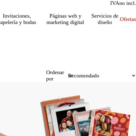
IVA
incl.
no incl.
Invitaciones,
Páginas web y
Servicios de
Ofertas
apelería y bodas
marketing digital
diseño
Ordenar
por
Lo más vendido