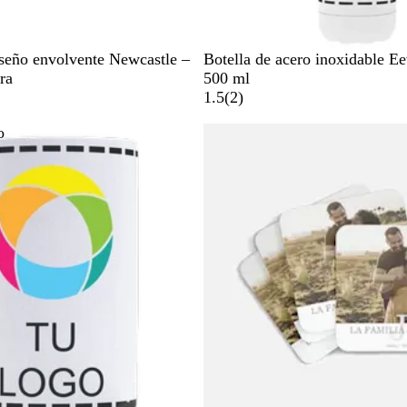
B
iseño envolvente Newcastle –
Botella de acero inoxidable 
l
ra
500 ml
a
2
1.5
(
2
)
n
r
o
Lo más vendido
c
e
o
s
e
ñ
a
s