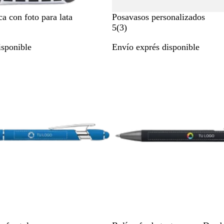
#
a con foto para lata
Posavasos personalizados
e
3
5
(
3
)
4
r
isponible
Envío exprés disponible
e
e
4
s
e
e
4
ñ
a
s