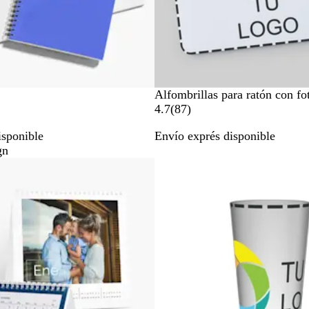
B
Alfombrillas para ratón con fo
l
8
4.7
(
87
)
a
7
isponible
Envío exprés disponible
n
r
gn
c
e
Lo más vendido
o
s
e
ñ
a
s