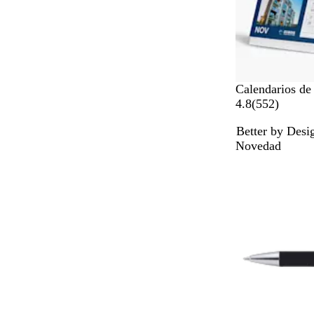
Calendarios de
5
4.8
(
552
)
5
Better by Desi
2
Novedad
r
e
s
e
ñ
a
s