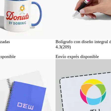
B
izadas
Bolígrafo con diseño integral 
l
2
4.3
(
209
)
a
0
isponible
Envío exprés disponible
n
9
o
Lo más vendido
c
r
o
e
s
e
ñ
a
s