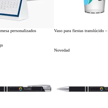
T
 mesa personalizados
Vaso para fiestas translúcido 
r
a
gn
n
Novedad
s
l
ú
c
i
d
o