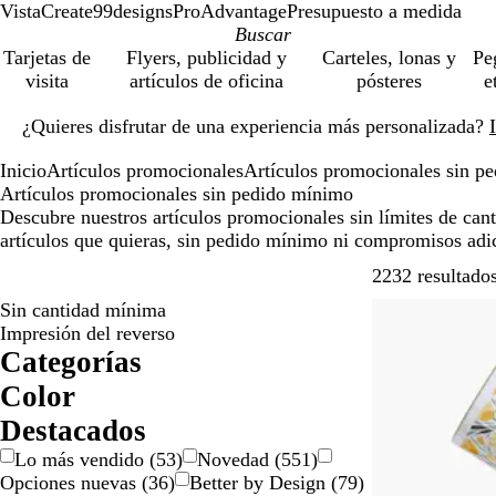
VistaCreate
99designs
ProAdvantage
Presupuesto a medida
Tarjetas de
Flyers, publicidad y
Carteles, lonas y
Pe
visita
artículos de oficina
pósteres
e
Diapositiva
¿Quieres disfrutar de una experiencia más personalizada?
1
de
Inicio
Artículos promocionales
Artículos promocionales sin p
1
Artículos promocionales sin pedido mínimo
Descubre nuestros artículos promocionales sin límites de canti
artículos que quieras, sin pedido mínimo ni compromisos adi
2232 resultado
Sin cantidad mínima
Lo más vendid
Impresión del reverso
Categorías
Color
A
A
B
B
D
G
M
M
N
N
P
R
R
V
M
T
Destacados
m
z
e
l
o
r
a
o
a
e
l
o
o
e
u
r
Lo más vendido
(
53
)
Novedad
(
551
)
a
u
i
a
r
i
r
r
r
g
a
j
s
r
l
a
Opciones nuevas
(
36
)
Better by Design
(
79
)
r
l
s
n
a
s
r
a
a
r
t
o
a
d
t
n