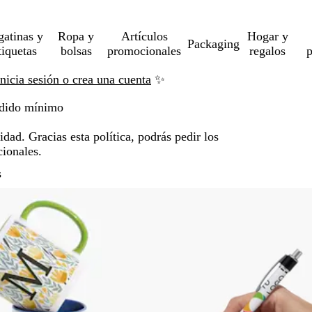
gatinas y
Ropa y
Artículos
Hogar y
Packaging
tiquetas
bolsas
promocionales
regalos
p
Inicia sesión o crea una cuenta
✨
edido mínimo
dad. Gracias esta política, podrás pedir los
cionales.
Saltar a resultados filtrados
s
o
Lo más vendido