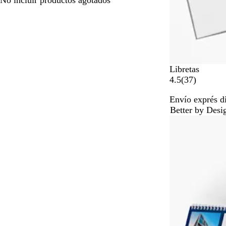
No incluir productos agotados
Libretas
3
4.5
(
37
)
7
Envío exprés d
r
Better by Desi
e
s
e
ñ
a
s