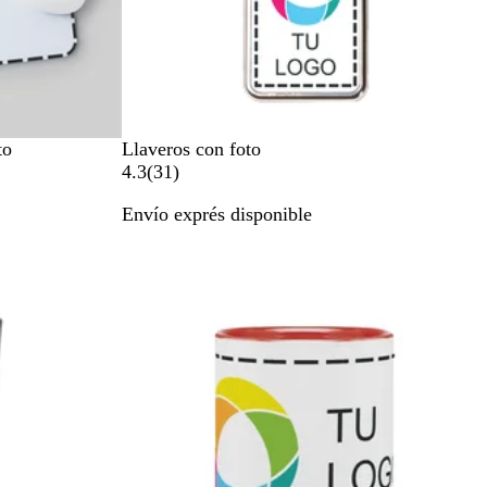
B
to
Llaveros con foto
l
3
4.3
(
31
)
a
1
Envío exprés disponible
n
r
c
e
Lo más vendido
o
s
e
ñ
a
s