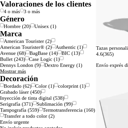
Valoraciones de los clientes
i
c
d
/
ó
d
n
o
e
e
i
s
l
o
o
p
n
o
j
a
c
p
4 o más
3 o más
l
l
a
d
o
a
Género
o
a
o
l
r
Hombre
(
20
)
Unisex
(
1
)
/
t
o
e
Marca
d
e
r
n
American Tourister
(
2
)
o
a
t
American Tourister®
(
2
)
Authentic
(
1
)
r
d
e
B
A
B
R
V
Tazas personal
Avenue
(
68
)
BagBase
(
14
)
BIC
(
13
)
a
o
l
z
l
o
e
3
4.6
(
365
)
Bullet
(
243
)
Case Logic
(
1
)
d
a
u
a
s
r
6
Dennys London
(
9
)
Dextro Energy
(
1
)
Envío exprés d
o
n
l
n
a
d
5
Marca
Mostrar más
Lo más vendid
c
y
c
y
e
r
opciones
Decoración
o
b
o
b
y
e
l
y
l
b
s
Bordado
(
62
)
Color
(
1
)
colorprint
(
1
)
a
n
a
l
e
Grabado láser
(
450
)
n
e
n
a
ñ
Inyección de tinta digital
(
538
)
c
g
c
n
a
Serigrafía
(
371
)
Sublimación
(
99
)
o
r
o
c
s
Tampografía
(
559
)
Termotransferencia
(
160
)
o
o
Transfer a todo color
(
2
)
Envío urgente