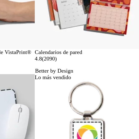
de VistaPrint®
Calendarios de pared
2
4.8
(
2090
)
0
Better by Design
9
Lo más vendido
0
r
e
s
e
ñ
a
s