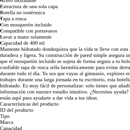
Acero inoxidable
para
para
par
Estructura de una sola capa
moverte
moverte
mov
Botella no isotérmica
por
por
por
Tapa a rosca
la
la
la
Con mosquetón incluido
imagen
imagen
ima
Compatible con portavasos
Lavar a mano solamente
Capacidad de 400 ml
Mantente hidratado dondequiera que la vida te lleve con esta 
duradera y ligera. Su construcción de pared simple asegura un
que el mosquetón incluido se sujeta de forma segura a tu bol
confiable tapa de rosca sella herméticamente para evitar derr
durante todo el día. Ya sea que vayas al gimnasio, explores e
trabajes durante una larga jornada en tu escritorio, esta botel
hidratado. Es muy fácil de personalizar: solo tienes que añadi
información con nuestro estudio intuitivo. ¿Necesitas ayuda?
están aquí para ayudarte a dar vida a tus ideas.
Características del producto
ID del producto
Tipo
Marca
Capacidad