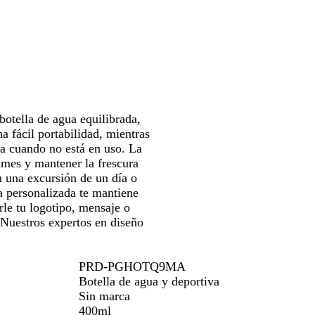
a
para
a
r
n
l
d
e
r
l
l
erte
moverte
d
i
c
r
e
n
o
H
n
por
o
l
o
e
m
t
a
u
la
l
a
a
a
l
b
gen
imagen
o
l
n
e
e
z
a
n
botella de agua equilibrada,
a
a fácil portabilidad, mientras
sa cuando no está en uso. La
ames y mantener la frescura
n una excursión de un día o
la personalizada te mantiene
rle tu logotipo, mensaje o
 Nuestros expertos en diseño
PRD-PGHOTQ9MA
Botella de agua y deportiva
Sin marca
400ml