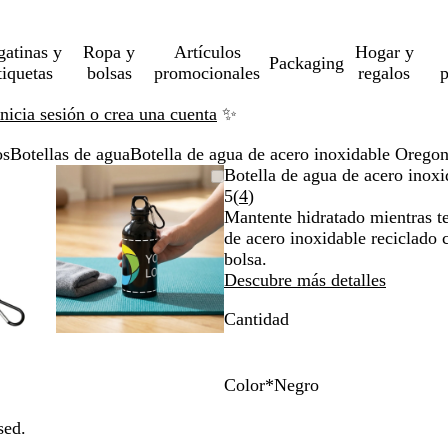
gatinas y
Ropa y
Artículos
Hogar y
Packaging
tiquetas
bolsas
promocionales
regalos
p
Inicia sesión o crea una cuenta
✨
os
Botellas de agua
Botella de agua de acero inoxidable Orego
gen
rcado
iza
Imagen
Acercado
Utiliza
Haz
Botella de agua de acero ino
liable
ta
ampliable
hasta
las
clic
Leer
5
(
4
)
imo
as
a
mínimo
teclas
para
4
Mantente hidratado mientras te
andir
de
expandir
reseñas
de acero inoxidable reciclado 
más
bolsa.
y
Descubre más detalles
os
menos
Cantidad
a
para
liar
ampliar
y
ar
alejar
Color
*
Negro
y
M
A
B
A
V
M
N
A
A
las
o
m
l
z
e
a
e
z
z
sed.
has
flechas
r
a
a
u
r
g
g
u
u