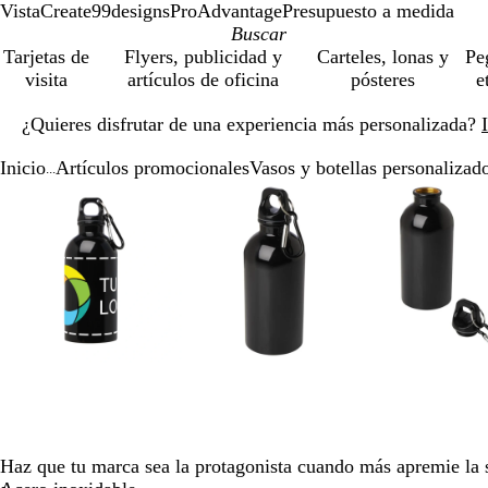
VistaCreate
99designs
ProAdvantage
Presupuesto a medida
Tarjetas de
Flyers, publicidad y
Carteles, lonas y
Pe
visita
artículos de oficina
pósteres
e
Diapositiva
¿Quieres disfrutar de una experiencia más personalizada?
1
de
Inicio
Artículos promocionales
Vasos y botellas personalizad
1
...
Diapositiva
Imagen
Acercado
Utiliza
Haz
Imagen
Acercado
Utiliza
Haz
Ima
Ace
Util
Haz
1
ampliable
hasta
las
clic
ampliable
hasta
las
clic
amp
has
las
clic
de
mínimo
teclas
para
mínimo
teclas
para
mín
tecl
par
4
de
expandir
de
expandir
de
exp
más
más
más
y
y
y
menos
menos
men
para
para
par
ampliar
ampliar
amp
y
y
y
alejar
alejar
alej
y
y
y
las
las
las
Haz que tu marca sea la protagonista cuando más apremie la 
flechas
flechas
flec