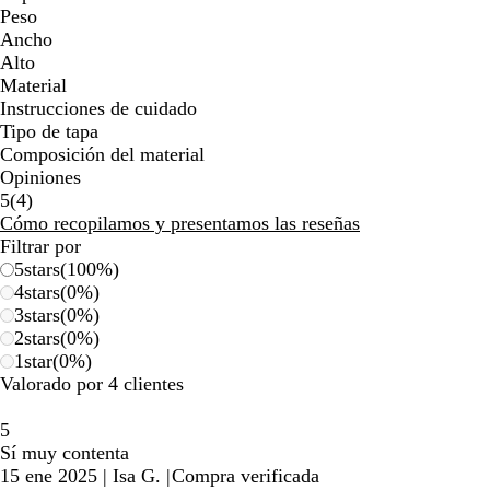
Peso
Ancho
Alto
Material
Instrucciones de cuidado
Tipo de tapa
Composición del material
Opiniones
4
5
(
4
)
reseñas
Cómo recopilamos y presentamos las reseñas
Filtrar por
5
stars
(
100
%)
4
stars
(
0
%)
3
stars
(
0
%)
2
stars
(
0
%)
1
star
(
0
%)
Valorado por 4 clientes
5
Sí muy contenta
15 ene 2025
|
Isa G.
|
Compra verificada