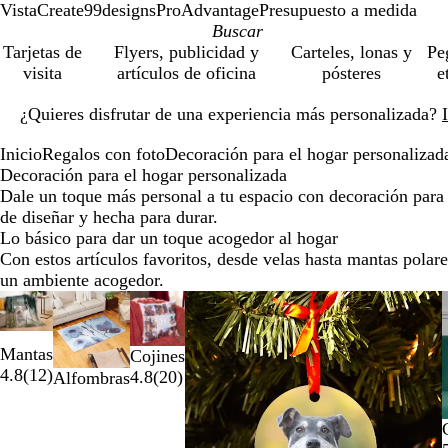
VistaCreate
99designs
ProAdvantage
Presupuesto a medida
Tarjetas de
Flyers, publicidad y
Carteles, lonas y
Pe
visita
artículos de oficina
pósteres
e
Diapositiva
¿Quieres disfrutar de una experiencia más personalizada?
1
de
Inicio
Regalos con foto
Decoración para el hogar personalizad
1
Decoración para el hogar personalizada
Dale un toque más personal a tu espacio con decoración para 
de diseñar y hecha para durar.
Lo básico para dar un toque acogedor al hogar
Con estos artículos favoritos, desde velas hasta mantas polares
un ambiente acogedor.
Diapositivas
Opciones nuevas
de
la
Mantas
Cojines
1
4.8
(
12
)
4.8
(
20
)
Alfombras
a
la
2
de