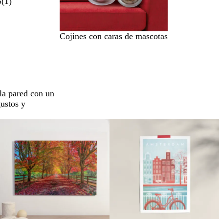
5
(
1
)
Cojines con caras de mascotas
 la pared con un
gustos y
Opciones nuevas