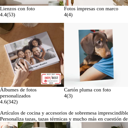
Lienzos con foto
Fotos impresas con marco
4.4
(
53
)
4
(
4
)
Opciones nuevas
Álbumes de fotos
Cartón pluma con foto
personalizados
4
(
3
)
4.6
(
342
)
Artículos de cocina y accesorios de sobremesa imprescindibl
Personaliza tazas, tazas térmicas y mucho más en cuestión de
Diapositivas