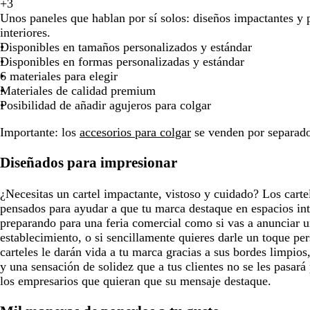
a
t
s
v
g
+
3
b
a
v
a
r
z
u
a
e
r
Unos paneles que hablan por sí solos: diseños impactantes y 
l
m
e
z
o
u
r
l
r
i
interiores.
a
a
r
u
j
l
q
m
d
s
Disponibles en tamaños personalizados y estándar
n
r
d
l
o
u
ó
e
c
Disponibles en formas personalizadas y estándar
c
i
e
o
e
n
e
l
6 materiales para elegir
o
l
s
s
s
a
Materiales de calidad premium
l
c
a
m
r
Posibilidad de añadir agujeros para colgar
o
u
e
o
r
Importante
: los
accesorios para colgar
se venden por separado 
r
o
a
Diseñados para impresionar
l
d
a
¿Necesitas un cartel impactante, vistoso y cuidado? Los cartel
pensados para ayudar a que tu marca destaque en espacios inter
preparando para una feria comercial como si vas a anunciar 
establecimiento, o si sencillamente quieres darle un toque per
carteles le darán vida a tu marca gracias a sus bordes limpios
y una sensación de solidez que a tus clientes no se les pasará
los empresarios que quieran que su mensaje destaque.