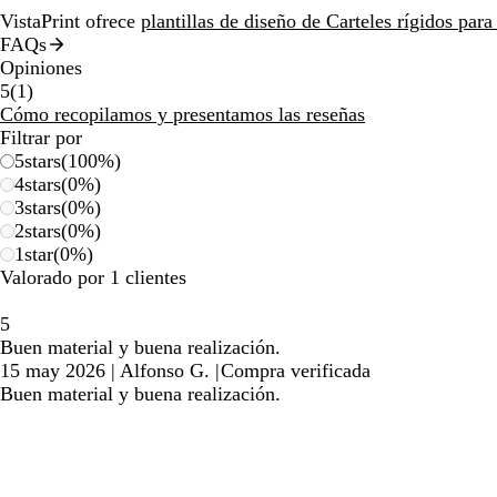
VistaPrint ofrece
plantillas de diseño de Carteles rígidos para 
FAQs
Opiniones
1
5
(
1
)
reseñas
Cómo recopilamos y presentamos las reseñas
Filtrar por
5
stars
(
100
%)
4
stars
(
0
%)
3
stars
(
0
%)
2
stars
(
0
%)
1
star
(
0
%)
Valorado por 1 clientes
5
Buen material y buena realización.
15 may 2026
|
Alfonso G.
|
Compra verificada
Buen material y buena realización.