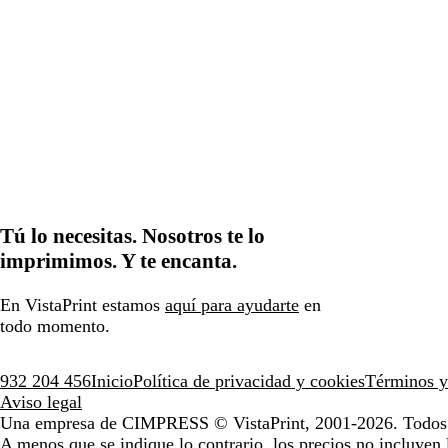
Tú lo necesitas. Nosotros te lo
imprimimos. Y te encanta.
En VistaPrint estamos
aquí para ayudarte
en
todo momento.
932 204 456
Inicio
Política de privacidad y cookies
Términos y
Aviso legal
Una empresa de CIMPRESS
© VistaPrint, 2001-2026. Todos 
A menos que se indique lo contrario, los precios no incluyen 