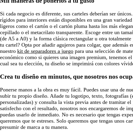
Mil maneras de ponerlos a tu gusto
Si cada negocio es diferente, sus carteles deberían ser únicos.
rígidos para interiores están disponibles en una gran variedad
ligeros como el cartón o el cartón pluma hasta los más elega
cepillado o el metacrilato transparente. Escoge entre un tama
(de A5 a A0) y la forma clásica rectangular u otra totalmente
tu cartel? Opta por añadir agujeros para colgar, que además e
nuestro
kit de separadores a juego
para una selección de mater
económico como si quieres una imagen premium, tenemos el ma
cual sea tu elección, tu diseño se imprimirá con colores vívid
Crea tu diseño en minutos, que nosotros nos ocup
Ponerse manos a la obra es muy fácil. Puedes usar una de nues
subir tu propio diseño. Añade tu logotipo, texto, fotografías 
personalizadas) y consulta la vista previa antes de tramitar e
satisfecho con el resultado, nosotros nos encargaremos de im
puedas usarlo de inmediato. No es necesario que tengas expe
queremos que te estreses. Solo queremos que tengas unos car
presumir de marca a tu manera.