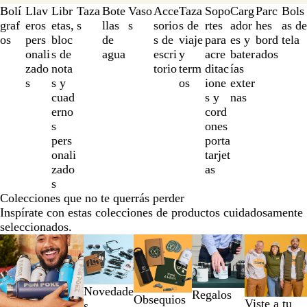
la
Bolí
Llav
Libr
Taza
Bote
Vaso
Acce
Taza
Sopo
Carg
Parc
Bols
1
graf
eros
etas,
s
llas
s
sorio
s de
rtes
ador
hes
as de
a
os
pers
bloc
de
s de
viaje
para
es y
bord
tela
la
onali
s de
agua
escri
y
acre
bater
ados
3
zado
nota
torio
term
ditac
ías
de
s
s y
os
ione
exter
un
cuad
s y
nas
total
erno
cord
de
s
ones
12
pers
porta
onali
tarjet
zado
as
s
Colecciones que no te querrás perder
Inspírate con estas colecciones de productos cuidadosamente
seleccionados.
Diapositivas
de
la
1
Novedade
Regalos
a
Obsequios
Viste a tu
s