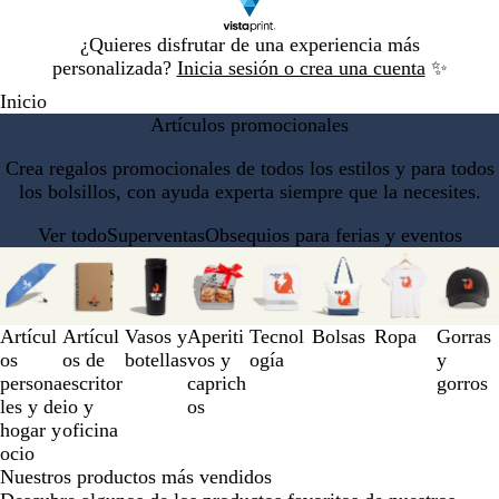
Diapositiva
¿Quieres disfrutar de una experiencia más
1
personalizada?
Inicia sesión o crea una cuenta
✨
de
Inicio
1
Artículos promocionales
Crea regalos promocionales de todos los estilos y para todos
los bolsillos, con ayuda experta siempre que la necesites.
Ver todo
Superventas
Obsequios para ferias y eventos
Diapositivas
de
la
1
Artícul
Artícul
Vasos y
Aperiti
Tecnol
Bolsas
Ropa
Gorras
a
os
os de
botellas
vos y
ogía
y
la
persona
escritor
caprich
gorros
3
les y de
io y
os
de
hogar y
oficina
un
ocio
total
Nuestros productos más vendidos
de