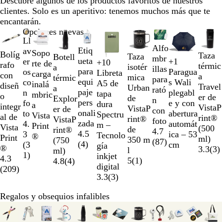
Descubre algunos de los productos favoritos de nuestros
8
clientes. Solo es un aperitivo: tenemos muchos más que te
encantarán.
Diapositivas
Opciones nuevas
Ll
de
Alfo
Etiq
av
la
Sopo
Bolíg
Taza
Taza
Botell
mbr
ueta
er
+
1
1
+
10
rte de
rafo
térmic
B
N
A
R
isotér
a
B
N
A
V
illas
para
os
Paragua
a
Libreta
carga
con
a
l
e
z
o
mica
térmic
l
a
m
e
para
equi
co
s Wali
la
A5 de
inalá
diseñ
Travel
a
g
u
j
Urban
a
a
r
a
r
rató
paje
n
plegabl
2
tapa
mbric
o
er de
n
r
l
o
de
Explor
n
a
r
d
n
pers
fo
e y con
de
dura
a
integr
VistaP
c
o
r
VistaP
er de
c
n
i
e
con
onali
to
abertura
un
Spectru
Vista
al de
rint®
o
s
e
rint®
VistaP
o
j
l
l
foto
zada
4.
automát
total
m –
Print
Vista
(500
s
ó
a
de
rint®
a
l
i
4.7
4.5
3
ica – 53
de
Tecnolo
®
Print
ml)
ó
l
l
350 m
(750
o
m
(
87
)
(
4
)
(
3
cm
10
gía
®
3.3
(
3
)
l
i
l
ml)
a
1
)
inkjet
4.3
i
d
5
(
1
)
4.8
(
4
)
digital
(
209
)
d
o
3.3
(
3
)
o
Regalos y obsequios infalibles
Diapositivas
de