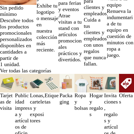
para
la
para ferias
equipo
Exhibe tu
clientes y
Sin pedido
2
y eventos
Renueva la
logotipo
empleados
mínimo
de
Atrae
indumentari
o mensaje
Cuida a
Descubre todos
un
visitas a tu
a de tu
en
tus
los productos
total
stand con
equipo en
nuestra
clientes y
promocionales
de
artículos
cuestión de
colección
empleados
personalizados
5
promocion
minutos con
más
con unos
disponibles en
ales
ropa a
reciente.
regalos
cantidades a
prácticos y
juego.
que nunca
partir de
divertidos.
fallan.
1 unidad.
Ver todas las categorías
Diapositivas
de
la
1
Tarjet
Public
Lonas,
Etique
Packa
Ropa
Hogar
Invita
Oferta
a
as de
idad
cartele
tas
ging
y
y
ciones
s
la
visita
impres
s y
bolsas
regalo
,
3
a y
exposi
s
regalo
de
artícul
tores
s y
un
os de
artícul
total
oficin
os de