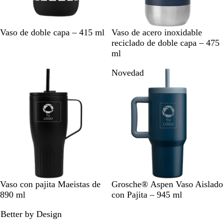
N
B
A
A
A
N
C
Vaso de doble capa – 415 ml
Vaso de acero inoxidable
e
l
r
z
z
e
r
reciclado de doble capa – 475
g
a
e
u
u
g
e
ml
r
n
n
l
l
r
m
Novedad
o
c
a
o
m
o
a
o
c
a
é
r
a
i
n
n
o
o
N
A
D
A
B
N
Vaso con pajita Maeistas de
Grosche® Aspen Vaso Aislado
e
z
u
z
l
e
890 ml
con Pajita – 945 ml
g
u
n
u
a
g
Better by Design
r
l
a
l
n
r