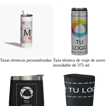
n
n
r
c
c
e
o
o
s
e
ñ
a
W
P
Tazas térmicas personalizadas
Taza térmica de viaje de acero
h
l
inoxidable de 375 ml
i
a
Novedad
t
t
e
e
a
d
o