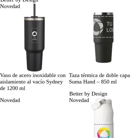
r
n
r
n
l
Novedad
o
c
o
c
o
o
N
G
L
R
A
N
B
A
Vaso de acero inoxidable con
Taza térmica de doble capa
e
r
i
o
z
e
l
z
aislamiento al vacío Sydney
Suma Hand – 850 ml
g
i
l
j
u
g
a
u
de 1200 ml
Better by Design
r
s
a
o
l
r
n
l
Novedad
Novedad
o
m
o
c
f
a
o
r
r
a
i
n
n
c
o
é