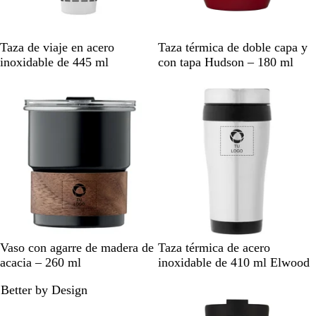
B
R
A
A
B
N
Taza de viaje en acero
Taza térmica de doble capa y
l
o
z
z
l
e
inoxidable de 445 ml
con tapa Hudson – 180 ml
a
j
u
u
a
g
n
o
l
l
n
r
c
m
c
o
o
a
o
s
r
ó
i
l
n
i
o
d
o
N
B
B
P
P
P
P
P
P
Vaso con agarre de madera de
Taza térmica de acero
e
e
l
l
l
l
l
l
l
acacia – 260 ml
inoxidable de 410 ml Elwood
g
i
a
a
a
a
a
a
a
Better by Design
r
s
n
t
t
t
t
t
t
o
c
e
e
e
e
e
e