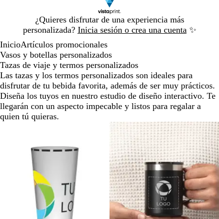
Diapositiva
¿Quieres disfrutar de una experiencia más
1
personalizada?
Inicia sesión o crea una cuenta
✨
de
Inicio
Artículos promocionales
1
Vasos y botellas personalizados
Tazas de viaje y termos personalizados
Las tazas y los termos personalizados son ideales para
disfrutar de tu bebida favorita, además de ser muy prácticos.
Diseña los tuyos en nuestro estudio de diseño interactivo. Te
llegarán con un aspecto impecable y listos para regalar a
quien tú quieras.
Diapositivas
de
la
1
a
la
2
de
un
total