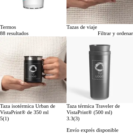
de
2
Termos
Tazas de viaje
88 resultados
Filtrar y ordenar
Lo más vendido
N
N
Taza isotérmica Urban de
Taza térmica Traveler de
e
e
VistaPrint® de 350 ml
VistaPrint® (500 ml)
g
1
g
3
5
(
1
)
3.3
(
3
)
r
r
r
r
Envío exprés disponible
o
e
o
e