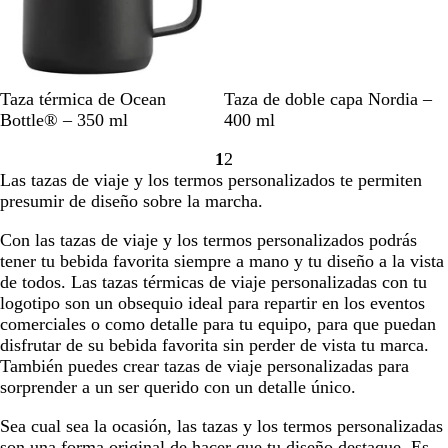
i
d
a
a
n
b
a
l
e
N
A
N
G
V
A
B
Taza térmica de Ocean
Taza de doble capa Nordia –
e
c
e
r
e
z
l
Bottle® – 350 ml
400 ml
g
e
g
i
r
u
a
1
2
r
r
r
s
d
l
n
Ir
Ir
Las tazas de viaje y los termos personalizados te permiten
o
o
o
e
o
c
a
a
presumir de diseño sobre la marcha.
o
i
s
j
s
o
la
la
b
n
ó
a
c
página
página
Con las tazas de viaje y los termos personalizados podrás
s
o
l
s
u
tener tu bebida favorita siempre a mano y tu diseño a la vista
i
x
i
p
r
de todos. Las tazas térmicas de viaje personalizadas con tu
d
i
d
e
o
logotipo son un obsequio ideal para repartir en los eventos
i
d
o
a
comerciales o como detalle para tu equipo, para que puedan
a
a
d
disfrutar de su bebida favorita sin perder de vista tu marca.
n
b
o
También puedes crear tazas de viaje personalizadas para
a
l
sorprender a un ser querido con un detalle único.
e
Sea cual sea la ocasión, las tazas y los termos personalizadas
son una forma original de hacer que tu diseño destaque. Es