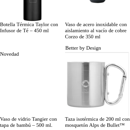
ó
o
l
j
i
o
d
N
a
R
B
P
N
A
P
B
B
Botella Térmica Taylor con
Vaso de acero inoxidable con
o
e
z
o
l
l
e
z
l
r
l
Infusor de Té – 450 ml
aislamiento al vacío de cobre
g
u
j
a
a
g
u
a
o
a
Corzo de 350 ml
r
l
o
n
t
r
l
t
n
n
Better by Design
o
c
e
o
H
e
c
c
Novedad
o
a
a
a
e
o
d
l
d
o
e
o
m
a
t
e
T
P
A
R
N
Vaso de vidrio Tangier con
Taza isotérmica de 200 ml con
r
l
z
o
e
tapa de bambú – 500 ml.
mosquetón Alps de Bullet™