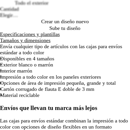
options
Todo el exterior
por
por
por
por
por
por
Cantidad
la
la
la
la
la
la
Elegir…
imagen
imagen
imagen
imagen
imagen
imagen
Crear un diseño nuevo
Sube tu diseño
Especificaciones y plantillas
Tamaños y dimensiones
Envía cualquier tipo de artículos con las cajas para envíos
estándar a todo color
Disponibles en 4 tamaños
Exterior blanco o marrón
Interior marrón
Impresión a todo color en los paneles exteriores
Opciones de área de impresión pequeña, grande y total
Cartón corrugado de flauta E doble de 3 mm
Material reciclable
Envíos que llevan tu marca más lejos
Las cajas para envíos estándar combinan la impresión a todo
color con opciones de diseño flexibles en un formato