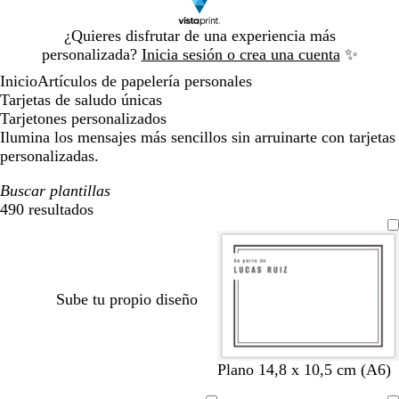
Diapositiva
¿Quieres disfrutar de una experiencia más
1
personalizada?
Inicia sesión o crea una cuenta
✨
de
Inicio
Artículos de papelería personales
1
Tarjetas de saludo únicas
Tarjetones personalizados
Ilumina los mensajes más sencillos sin arruinarte con tarjetas
personalizadas.
Buscar plantillas
490 resultados
Filtros
Sube tu propio diseño
b
b
b
b
b
b
Plano 14,8 x 10,5 cm (A6)
l
l
l
l
l
l