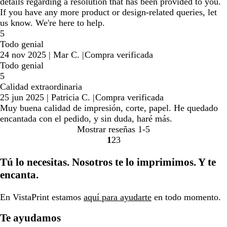
details regarding a resolution that has been provided to you.
If you have any more product or design-related queries, let
us know. We're here to help.
5
Todo genial
24 nov 2025
|
Mar C.
|
Compra verificada
Todo genial
5
Calidad extraordinaria
25 jun 2025
|
Patricia C.
|
Compra verificada
Muy buena calidad de impresión, corte, papel. He quedado
encantada con el pedido, y sin duda, haré más.
Mostrar reseñas
1-5
1
2
3
Ir
Ir
Ir
a
a
a
Tú lo necesitas. Nosotros te lo imprimimos. Y te
la
la
la
encanta.
página
página
página
En VistaPrint estamos
aquí para ayudarte
en todo momento.
Te ayudamos