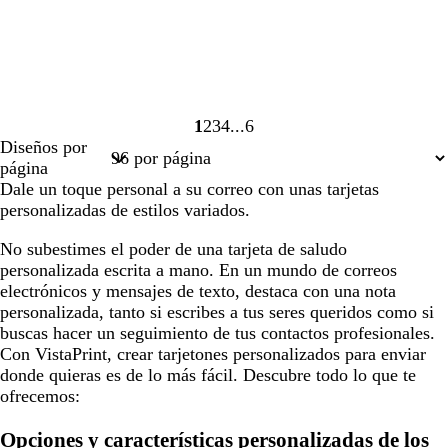
1
2
3
4
6
Página
Página
Página
Página
Página
Diseños por
1
2
3
4
6
página
Dale un toque personal a su correo con unas tarjetas
personalizadas de estilos variados.
No subestimes el poder de una tarjeta de saludo
personalizada escrita a mano. En un mundo de correos
electrónicos y mensajes de texto, destaca con una nota
personalizada, tanto si escribes a tus seres queridos como si
buscas hacer un seguimiento de tus contactos profesionales.
Con VistaPrint, crear tarjetones personalizados para enviar
donde quieras es de lo más fácil. Descubre todo lo que te
ofrecemos:
Opciones y características personalizadas de los