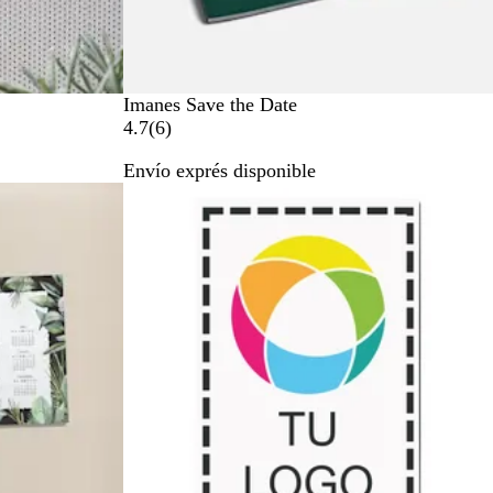
Imanes Save the Date
6
4.7
(
6
)
r
Envío exprés disponible
e
Lo más vendido
s
e
ñ
a
s