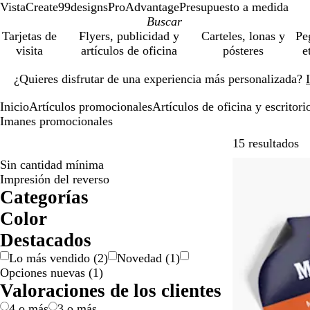
VistaCreate
99designs
ProAdvantage
Presupuesto a medida
Tarjetas de
Flyers, publicidad y
Carteles, lonas y
Pe
visita
artículos de oficina
pósteres
e
Diapositiva
¿Quieres disfrutar de una experiencia más personalizada?
1
de
Inicio
Artículos promocionales
Artículos de oficina y escritori
1
Imanes promocionales
Sa
15 resultados
Sin cantidad mínima
Opciones nuev
Impresión del reverso
Categorías
Color
B
Destacados
l
Lo más vendido
(
2
)
Novedad
(
1
)
a
Opciones nuevas
(
1
)
n
Valoraciones de los clientes
c
o
4 o más
3 o más