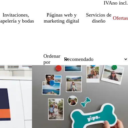
IVA
incl.
no incl.
Invitaciones,
Páginas web y
Servicios de
Ofertas
apelería y bodas
marketing digital
diseño
Ordenar
por
Lo más vendido