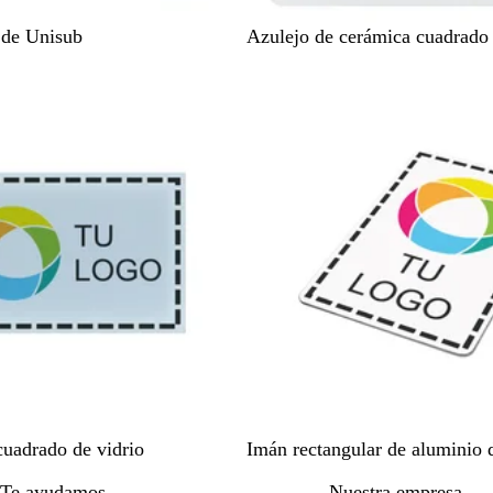
B
 de Unisub
Azulejo de cerámica cuadrado
l
a
n
c
o
B
cuadrado de vidrio
Imán rectangular de aluminio 
l
Te ayudamos
Nuestra empresa