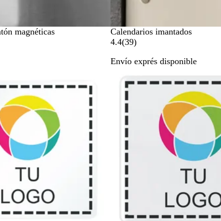
atón magnéticas
Calendarios imantados
3
4.4
(
39
)
9
Envío exprés disponible
r
e
s
e
ñ
a
s