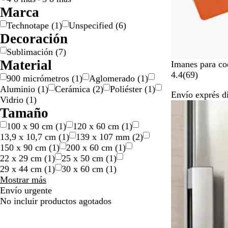
Marca
Technotape
(
1
)
Unspecified
(
6
)
Decoración
Sublimación
(
7
)
Material
Imanes para co
6
4.4
(
69
)
900 micrómetros
(
1
)
Aglomerado
(
1
)
9
Aluminio
(
1
)
Cerámica
(
2
)
Poliéster
(
1
)
Envío exprés d
r
Vidrio
(
1
)
e
Tamaño
s
100 x 90 cm
(
1
)
120 x 60 cm
(
1
)
e
13,9 x 10,7 cm
(
1
)
139 x 107 mm
(
2
)
ñ
150 x 90 cm
(
1
)
200 x 60 cm
(
1
)
a
22 x 29 cm
(
1
)
25 x 50 cm
(
1
)
s
29 x 44 cm
(
1
)
30 x 60 cm
(
1
)
Tamaño
Mostrar más
opciones
Envío urgente
No incluir productos agotados