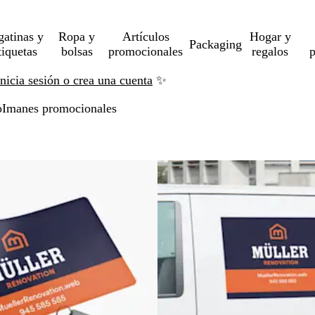
gatinas y
Ropa y
Artículos
Hogar y
Packaging
tiquetas
bolsas
promocionales
regalos
p
Inicia sesión o crea una cuenta
✨
o
Imanes promocionales
ltar a resultados filtrados
as
Novedad