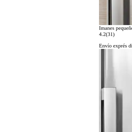
Imanes pequeñ
3
4.2
(
31
)
1
Envío exprés d
r
e
s
e
ñ
a
s