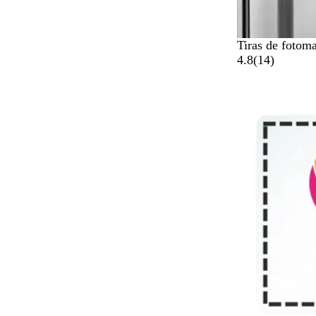
Tiras de fotom
1
4.8
(
14
)
4
r
e
s
e
ñ
a
s