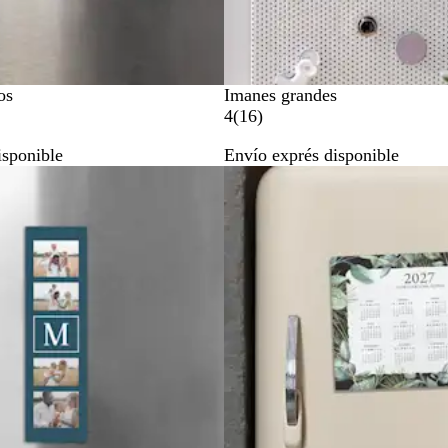
os
Imanes grandes
1
4
(
16
)
6
isponible
Envío exprés disponible
r
e
s
e
ñ
a
s