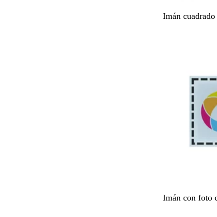
B
Imán cuadrado
l
a
n
c
o
B
Imán con foto 
l