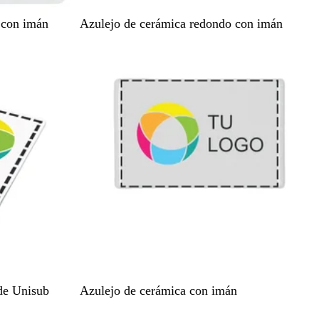
B
 con imán
Azulejo de cerámica redondo con imán
l
Agotado
a
n
c
o
B
de Unisub
Azulejo de cerámica con imán
l