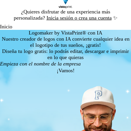
Diapositiva
¿Quieres disfrutar de una experiencia más
1
personalizada?
Inicia sesión o crea una cuenta
✨
de
Inicio
1
Logomaker by VistaPrint® con IA
Nuestro creador de logos con IA convierte cualquier idea en
el logotipo de tus sueños, ¡gratis!
Diseña tu logo gratis: lo podrás editar, descargar e imprimir
en lo que quieras
¡Vamos!