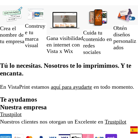
Diapositivas
Nuevo
de
la
Construy
1
Obtén
Crea el
e tu
Cuida tu
a
diseños
nombre de
Gana visibilidad
marca
contenido en
la
personaliz
tu empresa
en internet con
visual
redes
2
ados
Vista x Wix
sociales
de
un
Tú lo necesitas. Nosotros te lo imprimimos. Y te
total
de
encanta.
5
En VistaPrint estamos
aquí para ayudarte
en todo momento.
Te ayudamos
Nuestra empresa
Trustpilot
Nuestros clientes nos otorgan un Excelente en
Trustpilot