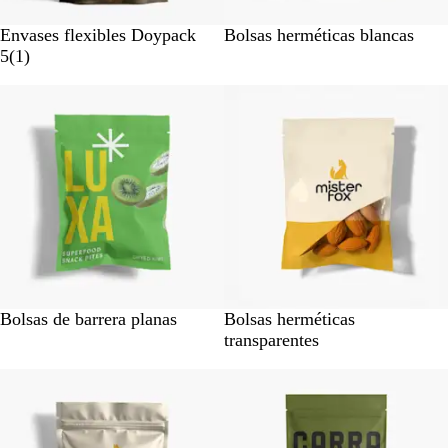
Envases flexibles Doypack
Bolsas herméticas blancas
1
5
(
1
)
r
Agotado
Agotado
e
s
e
ñ
a
Bolsas de barrera planas
Bolsas herméticas
transparentes
Agotado
Agotado