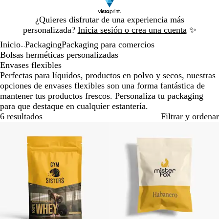
Diapositiva
¿Quieres disfrutar de una experiencia más
1
personalizada?
Inicia sesión o crea una cuenta
✨
de
Inicio
Packaging
Packaging para comercios
1
...
Bolsas herméticas personalizadas
Envases flexibles
Perfectas para líquidos, productos en polvo y secos, nuestras
opciones de envases flexibles son una forma fantástica de
mantener tus productos frescos. Personaliza tu packaging
para que destaque en cualquier estantería.
6 resultados
Filtrar y ordenar
Agotado
Agotado