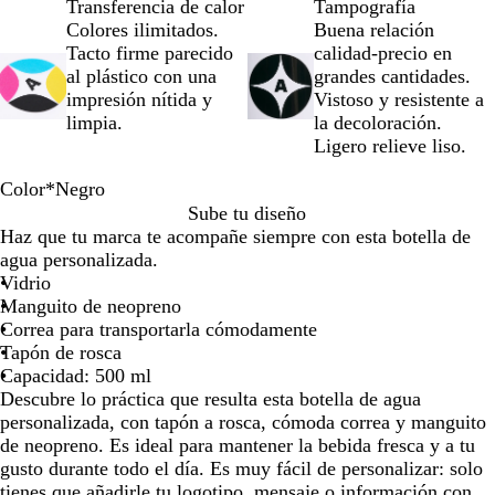
Transferencia de calor
Tampografía
por
por
por
por
por
Colores ilimitados.
Buena relación
la
la
la
la
la
Tacto firme parecido
calidad-precio en
imagen
imagen
imagen
imagen
image
al plástico con una
grandes cantidades.
impresión nítida y
Vistoso y resistente a
limpia.
la decoloración.
Ligero relieve liso.
Color
*
Negro
N
A
M
R
G
A
N
V
B
Sube tu diseño
e
z
o
o
r
z
a
e
l
Haz que tu marca te acompañe siempre con esta botella de
g
u
r
j
i
u
r
r
a
agua personalizada.
r
l
a
o
s
l
a
d
n
Vidrio
o
d
c
n
e
c
Manguito de neopreno
o
l
j
l
o
Correa para transportarla cómodamente
a
a
i
Tapón de rosca
r
m
Capacidad: 500 ml
o
a
Descubre lo práctica que resulta esta botella de agua
personalizada, con tapón a rosca, cómoda correa y manguito
de neopreno. Es ideal para mantener la bebida fresca y a tu
gusto durante todo el día. Es muy fácil de personalizar: solo
tienes que añadirle tu logotipo, mensaje o información con