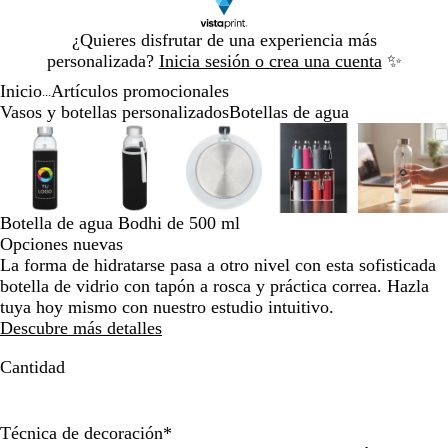
Diapositiva
¿Quieres disfrutar de una experiencia más
1
personalizada?
Inicia sesión o crea una cuenta
✨
de
Inicio
Artículos promocionales
1
...
Vasos y botellas personalizados
Botellas de agua
Diapositiva
Imagen
Acercado
Utiliza
Haz
Imagen
Acercado
Utiliza
Haz
Imagen
Acercado
Utiliza
Haz
Imagen
Acercado
Utiliza
Haz
Image
Acerc
Utiliz
Haz
1
ampliable
hasta
las
clic
ampliable
hasta
las
clic
ampliable
hasta
las
clic
ampliable
hasta
las
clic
ampli
hasta
las
clic
de
mínimo
teclas
para
mínimo
teclas
para
mínimo
teclas
para
mínimo
teclas
para
míni
teclas
para
5
de
expandir
de
expandir
de
expandir
de
expandir
de
expan
más
más
más
más
más
Botella de agua Bodhi de 500 ml
y
y
y
y
y
Opciones nuevas
menos
menos
menos
menos
meno
La forma de hidratarse pasa a otro nivel con esta sofisticada
para
para
para
para
para
botella de vidrio con tapón a rosca y práctica correa. Hazla
ampliar
ampliar
ampliar
ampliar
ampli
tuya hoy mismo con nuestro estudio intuitivo.
y
y
y
y
y
Descubre más detalles
alejar
alejar
alejar
alejar
alejar
y
y
y
y
y
Cantidad
las
las
las
las
las
flechas
flechas
flechas
flechas
flecha
para
para
para
para
para
Técnica de decoración
*
moverte
moverte
moverte
moverte
mover