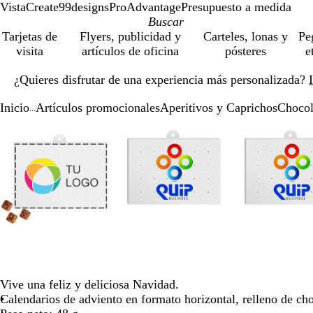
VistaCreate
99designs
ProAdvantage
Presupuesto a medida
Tarjetas de
Flyers, publicidad y
Carteles, lonas y
Pe
visita
artículos de oficina
pósteres
e
Diapositiva
¿Quieres disfrutar de una experiencia más personalizada?
1
de
Inicio
Artículos promocionales
Aperitivos y Caprichos
Chocol
1
...
Diapositiva
Imagen
Acercado
Utiliza
Haz
Imagen
Acercado
Utiliza
Haz
Ima
Ace
Util
Haz
1
ampliable
hasta
las
clic
ampliable
hasta
las
clic
amp
has
las
clic
de
mínimo
teclas
para
mínimo
teclas
para
mín
tecl
par
4
de
expandir
de
expandir
de
exp
más
más
más
y
y
y
menos
menos
men
para
para
par
ampliar
ampliar
amp
y
y
y
alejar
alejar
alej
y
y
y
Vive una feliz y deliciosa Navidad.
las
las
las
Calendarios de adviento en formato horizontal, relleno de ch
flechas
flechas
flec