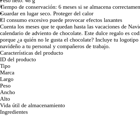
Peso neto: 48 g
para
para
par
Tiempo de conservación: 6 meses si se almacena correctamen
moverte
moverte
mov
Guardar en lugar seco. Proteger del calor
por
por
por
El consumo excesivo puede provocar efectos laxantes
la
la
la
Cuenta los meses que te quedan hasta las vacaciones de Navi
imagen
imagen
ima
calendario de adviento de chocolate. Este dulce regalo es cod
porque ¿a quién no le gusta el chocolate? Incluye tu logotipo
navideño a tu personal y compañeros de trabajo.
Características del producto
ID del producto
Tipo
Marca
Largo
Peso
Ancho
Alto
Vida útil de almacenamiento
Ingredientes