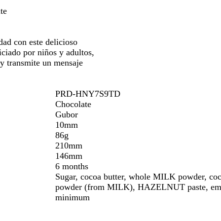
a
para
c
te
erte
moverte
o
por
la
dad con este delicioso
gen
imagen
iciado por niños y adultos,
 y transmite un mensaje
PRD-HNY7S9TD
Chocolate
Gubor
10mm
86g
210mm
146mm
6 months
Sugar, cocoa butter, whole MILK powder, 
powder (from MILK), HAZELNUT paste, emulsif
minimum