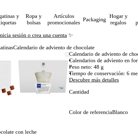
gatinas y
Ropa y
Artículos
Hogar y
Packaging
tiquetas
bolsas
promocionales
regalos
p
Inicia sesión o crea una cuenta
✨
atinas
Calendario de adviento de chocolate
gen
rcado
iza
Imagen
Acercado
Utiliza
Haz
Calendario de adviento de cho
liable
ta
ampliable
hasta
las
clic
Calendarios de adviento en for
imo
as
a
mínimo
teclas
para
Peso neto: 48 g
andir
de
expandir
Tiempo de conservación: 6 mes
más
Descubre más detalles
y
Cantidad
os
menos
a
para
liar
ampliar
y
Color de referencia
Blanco
ar
alejar
B
y
l
las
a
ocolate con leche
has
flechas
n