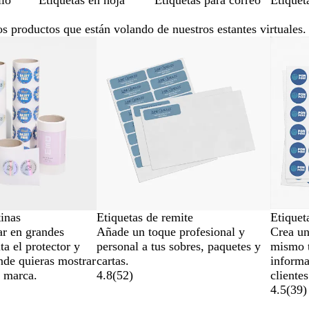
llo
Etiquetas en hoja
Etiquetas para correo
Etiquet
os productos que están volando de nuestros estantes virtuales.
as
Opcion
tinas
Etiquetas de remite
Etiquet
ar en grandes
Añade un toque profesional y
Crea un
ta el protector y
personal a tus sobres, paquetes y
mismo 
nde quieras mostrar
cartas.
informa
u marca.
4.8
(
52
)
clientes
4.5
(
39
)