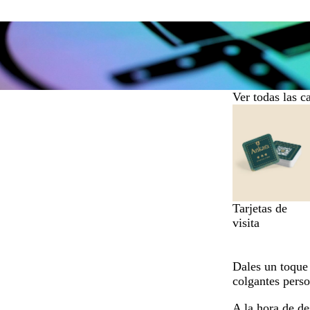
Ver todas las c
Diapositivas
de
la
1
a
la
6
Tarjetas de
de
visita
un
total
de
Dales un toque 
9
colgantes perso
A la hora de de