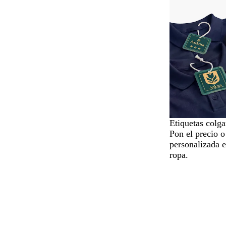
Diapositivas
de
la
1
a
la
2
de
un
total
de
3
Etiquetas colga
Pon el precio o
personalizada e
ropa.