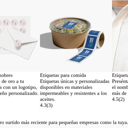
as
Opciones nuevas
sobres
Etiquetas para comida
Etiquet
 de oro a tu
Etiquetas únicas y personalizadas
Presént
a con un logotipo,
disponibles en materiales
el nomb
seño personalizado.
impermeables y resistentes a los
más de 
aceites.
4.5
(
2
)
4.3
(
3
)
ro surtido más reciente para pequeñas empresas como la tuya