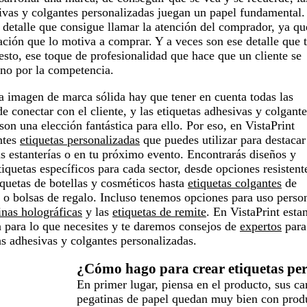
ivas y colgantes personalizadas juegan un papel fundamental.
detalle que consigue llamar la atención del comprador, ya qu
ción que lo motiva a comprar. Y a veces son ese detalle que 
resto, ese toque de profesionalidad que hace que un cliente se
y no por la competencia.
a imagen de marca sólida hay que tener en cuenta todas las
e conectar con el cliente, y las etiquetas adhesivas y colgante
son una elección fantástica para ello. Por eso, en VistaPrint
ntes
etiquetas personalizadas
que puedes utilizar para destacar
las estanterías o en tu próximo evento. Encontrarás diseños y
tiquetas específicos para cada sector, desde opciones resistent
iquetas de botellas y cosméticos hasta
etiquetas colgantes
de
 o bolsas de regalo. Incluso tenemos opciones para uso person
inas holográficas
y las
etiquetas de remite
. En VistaPrint est
n para lo que necesites y te daremos consejos de
expertos
para
as adhesivas y colgantes personalizadas.
¿Cómo hago para crear etiquetas pe
En primer lugar, piensa en el producto, sus car
pegatinas de papel quedan muy bien con produc