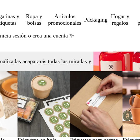
gatinas y
Ropa y
Artículos
Hogar y
Packaging
tiquetas
bolsas
promocionales
regalos
p
Inicia sesión o crea una cuenta
✨
nalizadas acapararás todas las miradas y