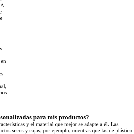
 A
e
te
s
 en
es
al,
amos
rsonalizadas para mis productos?
acterísticas y el material que mejor se adapte a él. Las
tos secos y cajas, por ejemplo, mientras que las de plástico