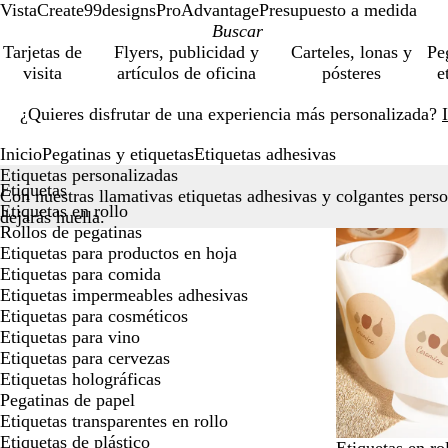
VistaCreate
99designs
ProAdvantage
Presupuesto a medida
Tarjetas de
Flyers, publicidad y
Carteles, lonas y
Pe
visita
artículos de oficina
pósteres
e
Diapositiva
¿Quieres disfrutar de una experiencia más personalizada?
1
de
Inicio
Pegatinas y etiquetas
Etiquetas adhesivas
1
Etiquetas personalizadas
Etiquetas
Con nuestras llamativas etiquetas adhesivas y colgantes perso
Etiquetas en rollo
dejarás huella.
Rollos de pegatinas
Etiquetas para productos en hoja
Etiquetas para comida
Etiquetas impermeables adhesivas
Etiquetas para cosméticos
Etiquetas para vino
Etiquetas para cervezas
Etiquetas holográficas
Pegatinas de papel
Etiquetas transparentes en rollo
Etiquetas de plástico