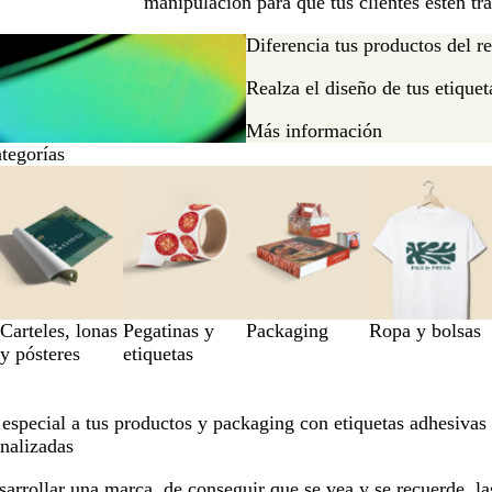
manipulación para que tus clientes estén tr
Diferencia tus productos del re
Realza el diseño de tus etiquet
Más información
ategorías
Carteles, lonas
Pegatinas y
Packaging
Ropa y bolsas
y pósteres
etiquetas
especial a tus productos y packaging con etiquetas adhesivas
nalizadas
sarrollar una marca, de conseguir que se vea y se recuerde, la