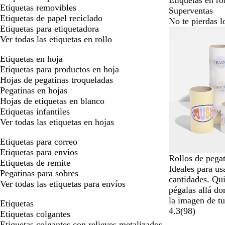
Etiquetas en ro
Etiquetas removibles
Superventas
Etiquetas de papel reciclado
No te pierdas l
Etiquetas para etiquetadora
Opciones nuev
Ver todas las etiquetas en rollo
Etiquetas en hoja
Etiquetas para productos en hoja
Hojas de pegatinas troqueladas
Pegatinas en hojas
Hojas de etiquetas en blanco
Etiquetas infantiles
Ver todas las etiquetas en hojas
Etiquetas para correo
Etiquetas para envíos
Rollos de pega
Etiquetas de remite
Ideales para us
Pegatinas para sobres
cantidades. Qui
Ver todas las etiquetas para envíos
pégalas allá do
la imagen de t
Etiquetas
4.3
(
98
)
Etiquetas colgantes
Etiquetas colgantes con relieves metalizados