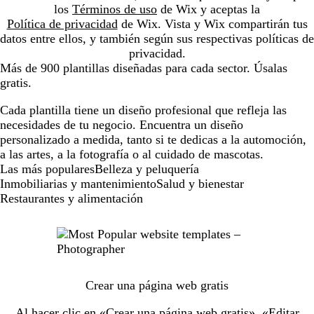
los
Términos de uso
de Wix y aceptas la
Política de privacidad
de Wix. Vista y Wix compartirán tus
datos entre ellos, y también según sus respectivas políticas de
privacidad.
Más de 900 plantillas diseñadas para cada sector. Úsalas
gratis.
Cada plantilla tiene un diseño profesional que refleja las
necesidades de tu negocio. Encuentra un diseño
personalizado a medida, tanto si te dedicas a la automoción,
a las artes, a la fotografía o al cuidado de mascotas.
New
Las más populares
Belleza y peluquería
templates
Inmobiliarias y mantenimiento
Salud y bienestar
Restaurantes y alimentación
Crear una página web gratis
Al hacer clic en «Crear una página web gratis», «Editar