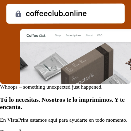
D
Whoops – something unexpected just happened.
i
s
Tú lo necesitas. Nosotros te lo imprimimos. Y te
m
encanta.
i
s
En VistaPrint estamos
aquí para ayudarte
en todo momento.
s
a