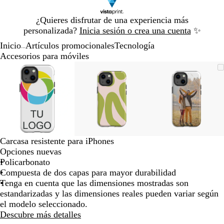
Diapositiva
¿Quieres disfrutar de una experiencia más
1
personalizada?
Inicia sesión o crea una cuenta
✨
de
Inicio
Artículos promocionales
Tecnología
1
...
Accesorios para móviles
Diapositiva
Imagen
Acercado
Utiliza
Haz
Imagen
Acercado
Utiliza
Haz
Imagen
Acercado
Utiliza
Haz
1
ampliable
hasta
las
clic
ampliable
hasta
las
clic
ampliable
hasta
las
clic
de
mínimo
teclas
para
mínimo
teclas
para
mínimo
teclas
para
3
de
expandir
de
expandir
de
expandir
más
más
más
y
y
y
menos
menos
menos
para
para
para
Carcasa resistente para iPhones
ampliar
ampliar
ampliar
Opciones nuevas
y
y
y
Policarbonato
alejar
alejar
alejar
Compuesta de dos capas para mayor durabilidad
y
y
y
Tenga en cuenta que las dimensiones mostradas son
las
las
las
estandarizadas y las dimensiones reales pueden variar según
flechas
flechas
flechas
el modelo seleccionado.
para
para
para
Descubre más detalles
moverte
moverte
moverte