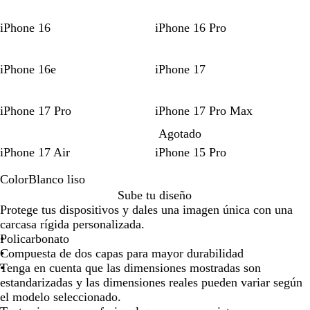
iPhone 16
iPhone 16 Pro
iPhone 16e
iPhone 17
iPhone 17 Pro
iPhone 17 Pro Max
Agotado
iPhone 17 Air
iPhone 15 Pro
Color
Blanco liso
B
Sube tu diseño
l
Protege tus dispositivos y dales una imagen única con una
a
carcasa rígida personalizada.
n
Policarbonato
c
Compuesta de dos capas para mayor durabilidad
o
Tenga en cuenta que las dimensiones mostradas son
l
estandarizadas y las dimensiones reales pueden variar según
i
el modelo seleccionado.
s