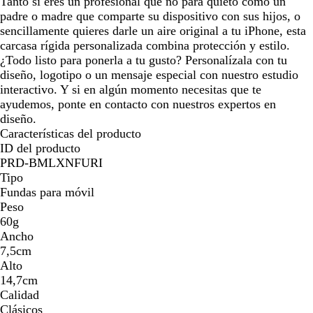
Tanto si eres un profesional que no para quieto como un
o
padre o madre que comparte su dispositivo con sus hijos, o
sencillamente quieres darle un aire original a tu iPhone, esta
carcasa rígida personalizada combina protección y estilo.
¿Todo listo para ponerla a tu gusto? Personalízala con tu
diseño, logotipo o un mensaje especial con nuestro estudio
interactivo. Y si en algún momento necesitas que te
ayudemos, ponte en contacto con nuestros expertos en
diseño.
Características del producto
ID del producto
PRD-BMLXNFURI
Tipo
Fundas para móvil
Peso
60g
Ancho
7,5cm
Alto
14,7cm
Calidad
Clásicos