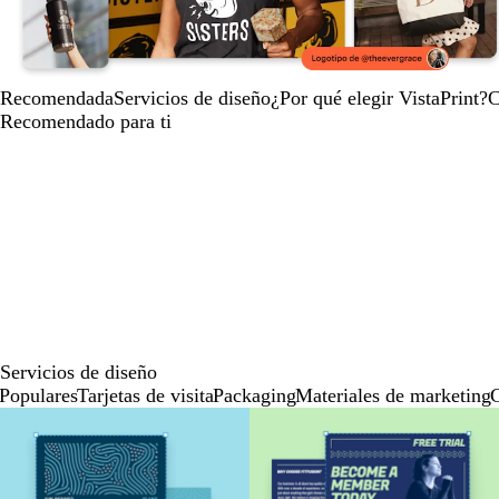
Recomendada
Servicios de diseño
¿Por qué elegir VistaPrint?
C
Recomendado para ti
Servicios de diseño
Populares
Tarjetas de visita
Packaging
Materiales de marketing
C