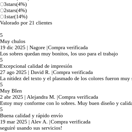
3
stars
(
4
%)
2
stars
(
4
%)
1
star
(
14
%)
Valorado por 21 clientes
5
Muy chulos
19 dic 2025
|
Nagore
|
Compra verificada
Los sobres quedan muy bonitos, los uso para el trabajo
5
Excepcional calidad de impresión
27 ago 2025
|
David R.
|
Compra verificada
La nitidez del texto y el plasmado de los colores fueron muy 
5
Muy BIen
2 abr 2025
|
Alejandra M.
|
Compra verificada
Estoy muy conforme con lo sobres. Muy buen diseño y calid
5
Buena calidad y rápido envío
19 mar 2025
|
Alev A.
|
Compra verificada
seguiré usando sus servicios!