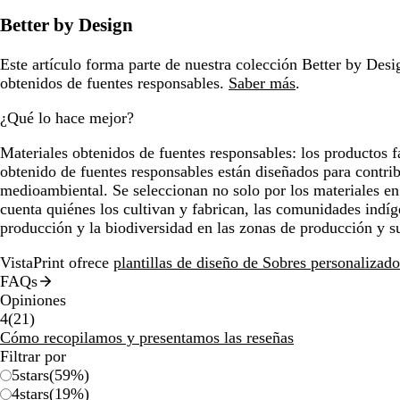
Better by Design
Este artículo forma parte de nuestra colección Better by Desig
obtenidos de fuentes responsables.
Saber más
.
¿Qué lo hace mejor?
Materiales obtenidos de fuentes responsables:
los productos f
obtenido de fuentes responsables están diseñados para contrib
medioambiental. Se seleccionan no solo por los materiales en
cuenta quiénes los cultivan y fabrican, las comunidades indíg
producción y la biodiversidad en las zonas de producción y s
VistaPrint ofrece
plantillas de diseño de Sobres personalizado
FAQs
Opiniones
21
4
(
21
)
reseñas
Cómo recopilamos y presentamos las reseñas
Filtrar por
5
stars
(
59
%)
4
stars
(
19
%)