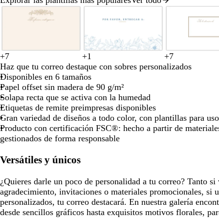
Diapositiva
para
para
para
1
moverte
moverte
moverte
de
por
por
por
8
la
la
la
imagen
imagen
imagen
+
7
+
1
+
7
c
g
c
c
b
b
b
b
b
b
b
b
g
b
c
Haz que tu correo destaque con sobres personalizados
r
r
r
r
l
l
l
l
l
l
l
l
r
l
r
Disponibles en 6 tamaños
e
i
e
e
a
a
a
a
a
a
a
a
i
a
e
Papel offset sin madera de 90 g/m²
m
s
m
m
n
n
n
n
n
n
n
n
s
n
m
Solapa recta que se activa con la humedad
a
c
a
a
c
c
c
c
c
c
c
c
c
c
a
Etiquetas de remite preimpresas disponibles
l
o
o
o
o
o
o
o
o
l
o
Gran variedad de diseños a todo color, con plantillas para uso
a
a
Producto con certificación FSC®: hecho a partir de material
r
r
gestionados de forma responsable
o
o
Versátiles y únicos
¿Quieres darle un poco de personalidad a tu correo? Tanto si 
agradecimiento, invitaciones o materiales promocionales, si 
personalizados, tu correo destacará. En nuestra galería encon
desde sencillos gráficos hasta exquisitos motivos florales, pa