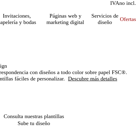
IVA
incl.
no incl.
Invitaciones,
Páginas web y
Servicios de
Ofertas
apelería y bodas
marketing digital
diseño
ign
orrespondencia con diseños a todo color sobre papel FSC®.
tillas fáciles de personalizar.
Descubre más detalles
Loading
options
Consulta nuestras plantillas
Sube tu diseño