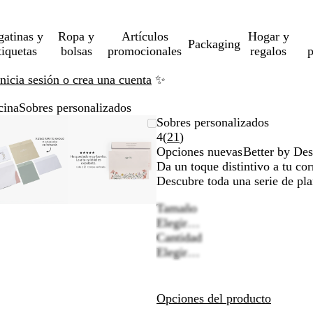
gatinas y
Ropa y
Artículos
Hogar y
Packaging
tiquetas
bolsas
promocionales
regalos
p
Inicia sesión o crea una cuenta
✨
cina
Sobres personalizados
Imagen
Acercado
Utiliza
Haz
Imagen
Acercado
Utiliza
Haz
Sobres personalizados
ampliable
hasta
las
clic
ampliable
hasta
las
clic
Leer
4
(
21
)
mínimo
teclas
para
mínimo
teclas
para
21
Opciones nuevas
Better by Des
de
expandir
de
expandir
reseñas
Da un toque distintivo a tu c
más
más
Descubre toda una serie de plan
y
y
Tamaño
menos
menos
Elegir…
para
para
Cantidad
ampliar
ampliar
Elegir…
y
y
alejar
alejar
y
y
las
las
Opciones del producto
flechas
flechas