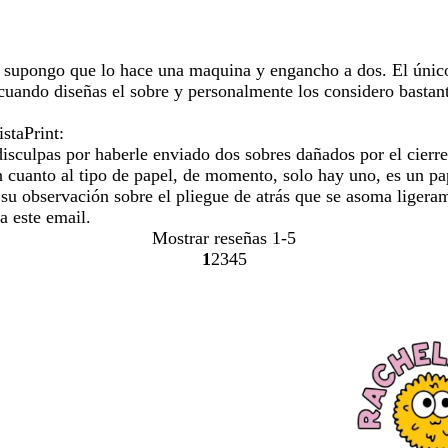
, supongo que lo hace una maquina y engancho a dos. El único 
cuando diseñas el sobre y personalmente los considero bastante
staPrint:
ulpas por haberle enviado dos sobres dañados por el cierre de
 cuanto al tipo de papel, de momento, solo hay uno, es un pa
su observación sobre el pliegue de atrás que se asoma ligera
 a este email.
Mostrar reseñas
1-5
1
2
3
4
5
Ir
Ir
Ir
Ir
Ir
a
a
a
a
a
la
la
la
la
la
página
página
página
página
página