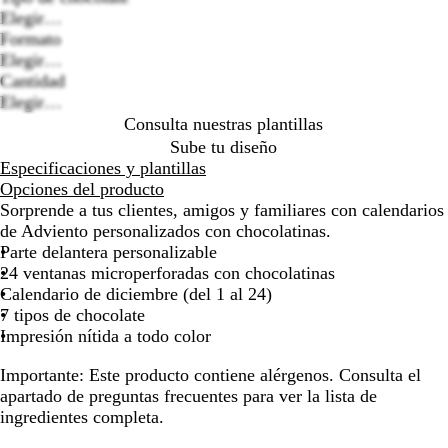
Elegir…
la
la
la
la
la
la
la
Formato
imagen
imagen
imagen
imagen
imagen
imagen
ima
Loading
Elegir…
options
Cantidad
Elegir…
Consulta nuestras plantillas
Sube tu diseño
Especificaciones y plantillas
Opciones del producto
Sorprende a tus clientes, amigos y familiares con calendarios
de Adviento personalizados con chocolatinas.
Parte delantera personalizable
24 ventanas microperforadas con chocolatinas
Calendario de diciembre (del 1 al 24)
7 tipos de chocolate
Impresión nítida a todo color
Importante:
Este producto contiene alérgenos. Consulta el
apartado de preguntas frecuentes para ver la lista de
ingredientes completa.