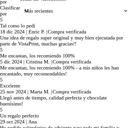
por
Clasificar
por
5
Tal como lo pedi
18 dic 2024
|
Enric P.
|
Compra verificada
Una idea de regalo super original y muy bien ejecutada por
parte de VistaPrint, muchas gracias!!
5
Me encantan, los recomiendo 100%
5 dic 2024
|
Cristina M.
|
Compra verificada
Me encantan, los recomiendo 100% - a mis niños les han
encantado, muy recomendables!
5
Excelente
25 nov 2024
|
Marta M.
|
Compra verificada
Llegó antes de tiempo, calidad perfecta y chocolate
buenísimo!
5
Un regalo perfecto
29 oct 2024
|
Ana
He pedido calendarios de adviento para toda mi familia y