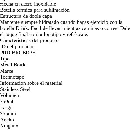
imagen
imagen
imagen
imagen
n
Hecha en acero inoxidable
c
Botella térmica para sublimación
o
Estructura de doble capa
Mantente siempre hidratado cuando hagas ejercicio con la
botella Drink. Fácil de llevar mientras caminas o corres. Dale
el toque final con tu logotipo y refréscate.
Características del producto
ID del producto
PRD-BRCBRPHI
Tipo
Metal Bottle
Marca
Technotape
Información sobre el material
Stainless Steel
Volumen
750ml
Largo
265mm
Ancho
Ninguno