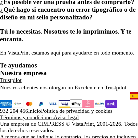
¿Es posible ver una prueba antes de comprarlo?
¿Qué hago si encuentro un error tipográfico o de
diseño en mi sello personalizado?
Tú lo necesitas. Nosotros te lo imprimimos. Y te
encanta.
En VistaPrint estamos
aquí para ayudarte
en todo momento.
Te ayudamos
Nuestra empresa
Trustpilot
Nuestros clientes nos otorgan un Excelente en
Trustpilot
932 204 456
Inicio
Política de privacidad y cookies
Términos y condiciones
Aviso legal
Una empresa de CIMPRESS
© VistaPrint, 2001-2026. Todos
los derechos reservados.
A menos que se indique lo contrario, los precios no incluyen