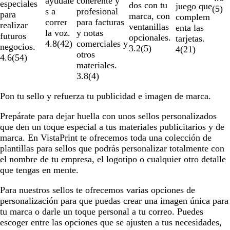
coherente y
ayúdale
de
especiales
dos con tu
juego que
(
5
)
profesional
s a
6
para
marca, con
complem
para facturas
correr
realizar
ventanillas
enta las
y notas
la voz.
futuros
opcionales.
tarjetas.
comerciales y
4.8
(
42
)
negocios.
3.2
(
5
)
4
(
21
)
otros
4.6
(
54
)
materiales.
3.8
(
4
)
Pon tu sello y refuerza tu publicidad e imagen de marca.
Prepárate para dejar huella con unos sellos personalizados
que den un toque especial a tus materiales publicitarios y de
marca. En VistaPrint te ofrecemos toda una colección de
plantillas para sellos que podrás personalizar totalmente con
el nombre de tu empresa, el logotipo o cualquier otro detalle
que tengas en mente.
Para nuestros sellos te ofrecemos varias opciones de
personalización para que puedas crear una imagen única para
tu marca o darle un toque personal a tu correo. Puedes
escoger entre las opciones que se ajusten a tus necesidades,