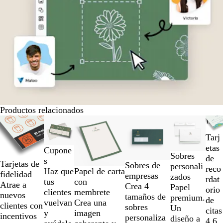
Productos relacionados
Diapositivas
Opciones nuevas
Opciones nue
de
Tarj
la
etas
Cupone
1
Sobres
de
s
a
Tarjetas de
Sobres de
personali
reco
Papel de carta
Haz que
la
fidelidad
empresas
zados
rdat
con
tus
2
Atrae a
Crea 4
Papel
orio
membrete
clientes
de
nuevos
tamaños de
premium.
de
Crea una
vuelvan
un
clientes con
sobres
Un
citas
imagen
y
total
incentivos
personaliza
diseño a
4.6