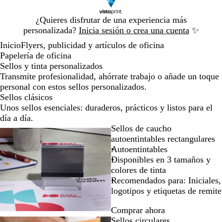
Diapositiva
¿Quieres disfrutar de una experiencia más
1
personalizada?
Inicia sesión o crea una cuenta
✨
de
Inicio
Flyers, publicidad y artículos de oficina
1
Papelería de oficina
Sellos y tinta personalizados
Transmite profesionalidad, ahórrate trabajo o añade un toque
personal con estos sellos personalizados.
Sellos clásicos
Unos sellos esenciales: duraderos, prácticos y listos para el
día a día.
Sellos de caucho
autoentintables rectangulares
Autoentintables
Disponibles en 3 tamaños y
colores de tinta
Recomendados para: Iniciales,
logotipos y etiquetas de remite
Comprar ahora
Sellos circulares