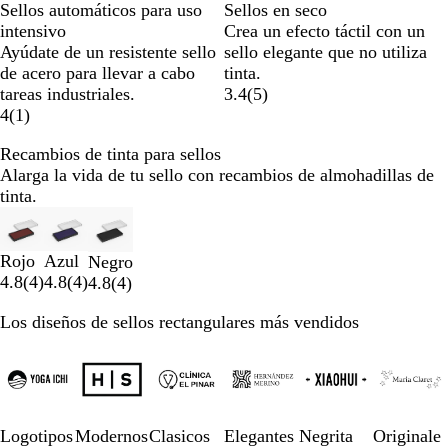
Sellos automáticos para uso
Sellos en seco
intensivo
Crea un efecto táctil con un
Ayúdate de un resistente sello
sello elegante que no utiliza
de acero para llevar a cabo
tinta.
tareas industriales.
3.4
(
5
)
4
(
1
)
Recambios de tinta para sellos
Alarga la vida de tu sello con recambios de almohadillas de
tinta.
Diapositivas
de
la
Rojo
Azul
Negro
1
4.8
(
4
)
4.8
(
4
)
4.8
(
4
)
a
la
Los diseños de sellos rectangulares más vendidos
2
Diapositivas
de
de
un
la
total
1
de
a
Logotipos
Modernos
Clasicos
Elegantes
Negrita
Originale
3
la