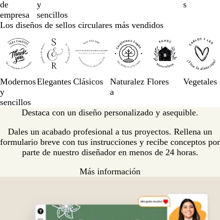
de
y
s
3
empresa
sencillos
de
Los diseños de sellos circulares más vendidos
un
Diapositivas
total
de
de
la
6
1
a
Modernos
Elegantes
Clásicos
Naturalez
Flores
Vegetales
la
y
a
3
sencillos
de
Destaca con un diseño personalizado y asequible.
un
total
Dales un acabado profesional a tus proyectos. Rellena un
de
formulario breve con tus instrucciones y recibe conceptos por
6
parte de nuestro diseñador en menos de 24 horas.
Más información