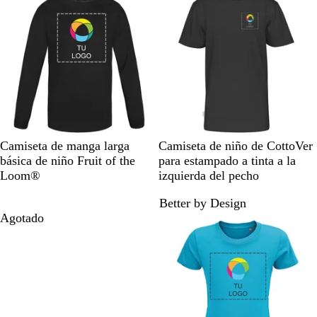
a
o
l
r
l
i
o
n
o
N
B
G
A
R
N
B
R
A
Camiseta de manga larga
Camiseta de niño de CottoVer
e
l
r
z
o
e
l
o
z
básica de niño Fruit of the
para estampado a tinta a la
g
a
i
u
j
g
a
j
u
Loom®
izquierda del pecho
r
n
s
l
o
r
n
o
l
Better by Design
o
c
o
c
m
Agotado
Agotado
o
o
a
r
i
n
o