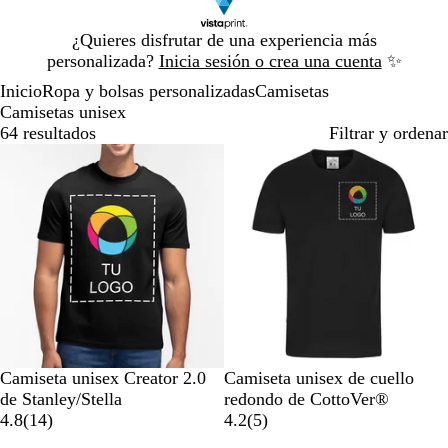
Diapositiva
¿Quieres disfrutar de una experiencia más
1
personalizada?
Inicia sesión o crea una cuenta
✨
de
Inicio
Ropa y bolsas personalizadas
Camisetas
1
Camisetas unisex
64 resultados
Filtrar y ordenar
N
A
B
B
A
N
M
C
N
A
Camiseta unisex Creator 2.0
Camiseta unisex de cuello
e
r
l
l
m
e
o
a
a
z
de Stanley/Stella
redondo de CottoVer®
g
e
a
a
a
1
g
r
r
r
u
5
4.8
(
14
)
4.2
(
5
)
r
n
n
n
r
4
r
a
b
a
l
r