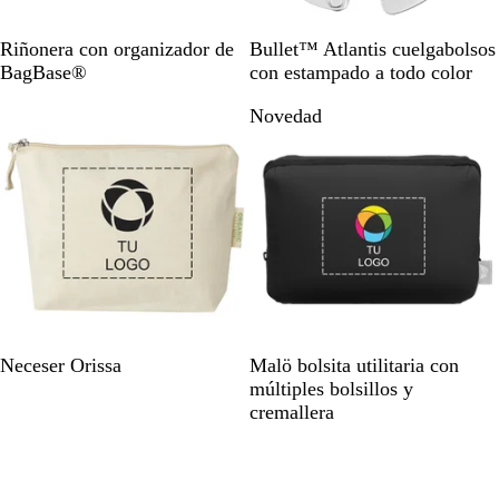
N
A
N
Riñonera con organizador de
Bullet™ Atlantis cuelgabolsos
e
z
e
BagBase®
con estampado a todo color
g
u
g
Novedad
r
l
r
o
m
o
a
l
r
i
i
s
n
o
o
N
N
D
Neceser Orissa
Malö bolsita utilitaria con
a
e
u
múltiples bolsillos y
t
g
n
cremallera
u
r
a
Novedad
r
o
a