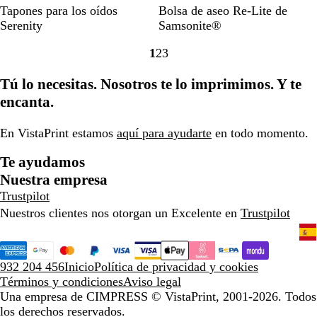
A
A
N
A
V
N
Tapones para los oídos
Bolsa de aseo Re-Lite de
z
m
a
z
e
e
Serenity
Samsonite®
u
a
r
u
r
g
1
2
3
l
r
a
l
d
r
Ir
Ir
Ir
r
i
n
m
e
o
a
a
a
Tú lo necesitas. Nosotros te lo imprimimos. Y te
e
l
j
e
h
la
la
la
a
l
a
d
i
encanta.
página
página
página
l
o
i
e
a
d
En VistaPrint estamos
aquí para ayudarte
en todo momento.
n
r
o
a
Te ayudamos
c
Nuestra empresa
h
Trustpilot
e
Nuestros clientes nos otorgan un Excelente en
Trustpilot
932 204 456
Inicio
Política de privacidad y cookies
Términos y condiciones
Aviso legal
Una empresa de CIMPRESS
© VistaPrint, 2001-2026. Todos
los derechos reservados.