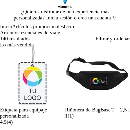
Diapositiva
¿Quieres disfrutar de una experiencia más
1
personalizada?
Inicia sesión o crea una cuenta
✨
de
Inicio
Artículos promocionales
Ocio
1
Artículos esenciales de viaje
140 resultados
Filtrar y ordenar
Lo más vendido
N
B
N
V
C
Etiqueta para equipaje
Riñonera de BagBase® – 2,5 l
e
l
a
e
a
1
personalizada
1
(
1
)
4
g
a
r
r
m
r
4.5
(
4
)
r
r
n
a
d
u
e