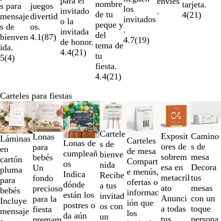
para el
envíes
nombre
tarjeta.
juegos
s para
los
invitado
.
de tu
4
(
21
)
divertid
mensaje
invitados
o la
peque y
os.
s de
.
invitada
del
4.1
(
87
)
bienven
4.7
(
19
)
de honor.
tema de
ida.
4.4
(
21
)
tu
5
(
4
)
fiesta.
4.4
(
21
)
Carteles para fiestas
Diapositivas
Opciones nuevas
Opciones nuevas
Opciones nuevas
Opciones nuevas
Opcione
de
la
Cartele
Camino
Exposit
Lonas
1
Láminas
Carteles
Lonas de
s de
s de
ores de
para
a
en
de mesa
cumpleañ
bienve
mesa
sobrem
bebés
la
cartón
Compart
os
nida
Decora
esa en
Un
2
pluma
e menús,
Indica
Recibe
tus
metacril
fondo
de
para
ofertas o
dónde
a tus
mesas
ato
precioso
un
bebés
informac
están los
invitad
con un
Anunci
para la
total
Incluye
ión que
postres o
os con
toque
a todas
fiesta
de
mensaje
los
da aún
un
persona
tus
premam
7