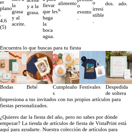
er
o
alimento
dos.
ado.
la
llevar
o
y a la
plano
irresi
s.
grasa
que les
evento
grasa.
.
stible
y al
haga
.
4.6
.
aceite.
la
(
5
)
boca
agua.
Encuentra lo que buscas para tu fiesta
Diapositivas
de
la
1
a
la
Bodas
Bebé
Cumpleaño
Festivales
Despedida
3
s
de soltera
de
Impresiona a tus invitados con tus propios artículos para
un
fiestas personalizados.
total
de
¿Quieres dar la fiesta del año, pero no sabes por dónde
5
empezar? La tienda de artículos de fiesta de VistaPrint está
aquí para ayudarte. Nuestra colección de artículos para