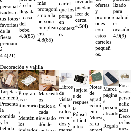
s
invitados
más
cartel
lizado
ofertas
á o la
personal
puedan
protagoni
que los
para
y
llegada
izados o
leer de
smo a la
ponga
cualqui
promoci
a casa
tus fotos
cerca.
persona
en
er
ones
del
favoritas
4.5
(
4
)
cumpleañ
context
ocasión.
con
bebé.
de la
era.
o.
4.9
(
9
)
estos
4.8
(
85
)
fiesta
4.8
(
85
)
carteles
premam
pequeñ
á.
os.
4.4
(
21
)
Decoración y vajilla
Diapositivas
de
la
Posa
Notas
Libros
Marca
Tarjeta
1
vasos
Tarjetas
de
de
Program
Marcasiti
página
s de
a
perso
de menú
agrad
visitas
as e
os
s
respues
la
naliz
Presenta
ecimi
Captu
itinerario
Indica a
person
ta
2
ados
la
ento
ra los
s
cada
alizado
Pónsel
de
Deco
comida
Muest
recuer
Mantén a
invitado
s
o fácil
un
ra las
y la
ra tu
dos y
los
dónde
Regala
a tus
total
mesa
bebida
apreci
mensa
invitados
sentarse