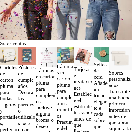
Superventas
Diapositivas
Opciones nuevas
Opciones nuevas
Opciones nuevas
Opciones 
de
la
Sellos
Lámina
Pósteres
Carteles
1
Tarjetas
Láminas
de
s en
Sobres
de
de
a
e
en cartón
cera
cartón
personaliz
cumple
cartón
la
invitacio
pluma
Añade
pluma
ados
años
pluma
2
nes
para
un
para
Transmite
Decora
para
de
Establec
cumpleañ
toque
cumple
una buena
las
bodas
un
e el
os
elegan
años
primera
paredes
Ligeros
total
estilo de
Incluye
te a
infantil
impresión
o
y
de
tu evento
alguna
cada
es
antes de
utilízalo
portátile
7
antes de
broma o
sobre
Presum
que abran
s para
s,
que
deseo
que
e del
siquiera la
crear
perfecto
lleguen