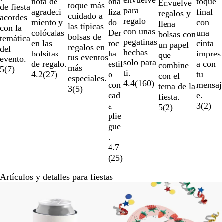
ona
toque
nota de
Envuelve
toque más
un
de fiesta
para
liza
final
agradeci
regalos y
cuidado a
total
acordes
regalo
do
con
miento y
llena
las típicas
de
con la
con unas
Der
una
colócalas
bolsas con
bolsas de
7
temática
pegatinas
roc
cinta
en las
un papel
regalos en
del
hechas
ha
impres
bolsitas
que
tus eventos
evento.
solo para
estil
a con
de regalo.
combine
más
5
(
7
)
ti.
o
tu
4.2
(
27
)
con el
especiales.
4.4
(
160
)
con
mensaj
tema de la
3
(
5
)
cad
e.
fiesta.
a
3
(
2
)
5
(
2
)
plie
gue
.
4.7
(
25
)
Artículos y detalles para fiestas
Opciones nuevas
Opciones nuevas