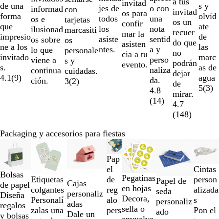
a tus
invitad
de
s y
de una
o con
jes de
informad
con
invitad
os para
8
olvíd
forma
una
todos
os e
tarjetas
os un
confir
ate
que
nota
los
ilusionad
marcasiti
recuer
mar la
de
impresio
sentid
asiste
os sobre
os
do que
asisten
las
ne a los
a y
ntes.
lo que
personale
no
cia a tu
marc
invitado
perso
viene a
s y
podrán
evento.
as de
s.
naliza
continua
cuidadas.
dejar
agua
4.1
(
9
)
da.
ción.
3
(
2
)
de
5
(
3
)
4.8
mirar.
(
14
)
4.7
(
148
)
Packaging y accesorios para fiestas
Diapositivas
Novedad
Opciones nuevas
de
Pap
la
el
Cintas
1
Bolsas
Pegatinas
de
person
Etiquetas
Papel de
Cajas
a
de papel
en hojas
reg
alizada
colgantes
seda
personaliz
la
Diseña
Decora,
alo
s
Personalí
personaliz
adas
2
regalos
sella o
pers
Pon el
zalas una
ado
Dale un
de
y bolsas
envuelve