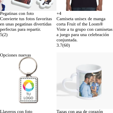
Pegatinas con foto
+
4
N
B
N
A
Convierte tus fotos favoritas
Camiseta unisex de manga
e
l
a
z
en unas pegatinas divertidas
corta Fruit of the Loom®
g
a
r
u
perfectas para repartir.
Viste a tu grupo con camisetas
r
n
a
l
5
(
2
)
a juego para una celebración
o
c
n
r
conjuntada.
o
j
e
3.7
(
60
)
a
a
l
Opciones nuevas
Llaveros con foto
Tazas con asa de corazón