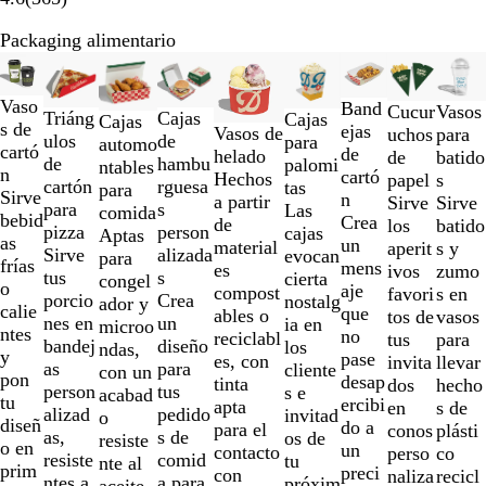
Packaging alimentario
Diapositivas
Opciones nuevas
de
Vaso
la
Band
Cucur
Vasos
Triáng
Cajas
Cajas
Cajas
s de
1
ejas
Vasos de
uchos
para
ulos
de
para
automo
cartó
a
de
helado
de
batido
de
hambu
palomi
ntables
n
la
cartó
Hechos
papel
s
cartón
rguesa
tas
para
Sirve
2
n
a partir
Sirve
Sirve
para
s
Las
comida
bebid
de
Crea
de
los
batido
pizza
person
cajas
Aptas
as
un
un
material
aperit
s y
Sirve
alizada
evocan
para
frías
total
mens
es
ivos
zumo
tus
s
cierta
congel
o
de
aje
compost
favori
s en
porcio
Crea
nostalg
ador y
calie
9
que
ables o
tos de
vasos
nes en
un
ia en
microo
ntes
no
reciclabl
tus
para
bandej
diseño
los
ndas,
y
pase
es, con
invita
llevar
as
para
cliente
con un
pon
desap
tinta
dos
hecho
person
tus
s e
acabad
tu
ercibi
apta
en
s de
alizad
pedido
invitad
o
diseñ
do a
para el
conos
plásti
as,
s de
os de
resiste
o en
un
contacto
perso
co
resiste
comid
tu
nte al
prim
preci
con
naliza
recicl
ntes a
a para
próxim
aceite