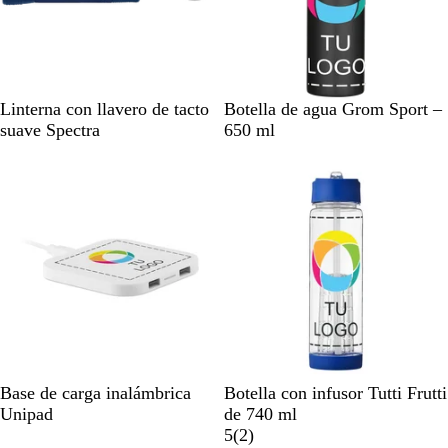
A
R
P
N
B
A
Linterna con llavero de tacto
Botella de agua Grom Sport –
z
o
l
e
l
z
suave Spectra
650 ml
u
j
o
g
a
u
l
o
m
r
n
l
m
i
o
c
r
a
z
o
e
r
o
a
i
l
n
o
B
A
N
R
B
Base de carga inalámbrica
Botella con infusor Tutti Frutti
l
z
a
o
l
Unipad
de 740 ml
a
u
r
j
a
2
5
(
2
)