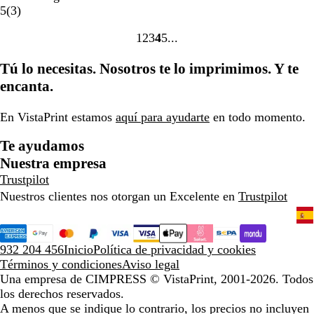
g
j
r
u
r
3
r
r
r
a
a
5
(
3
)
r
o
d
l
m
r
d
d
a
r
n
1
2
3
4
5
o
e
e
e
e
e
n
i
c
Ir
Ir
Ir
Ir
Ir
l
s
l
l
j
l
o
a
a
a
a
a
Tú lo necesitas. Nosotros te lo imprimimos. Y te
l
e
i
i
a
l
la
la
la
la
la
ó
ñ
m
m
o
encanta.
página
página
página
página
página
n
a
a
a
s
t
En VistaPrint estamos
aquí para ayudarte
en todo momento.
r
a
Te ayudamos
n
Nuestra empresa
s
Trustpilot
p
Nuestros clientes nos otorgan un Excelente en
Trustpilot
a
r
e
n
932 204 456
Inicio
Política de privacidad y cookies
t
Términos y condiciones
Aviso legal
e
Una empresa de CIMPRESS
© VistaPrint, 2001-2026. Todos
los derechos reservados.
A menos que se indique lo contrario, los precios no incluyen