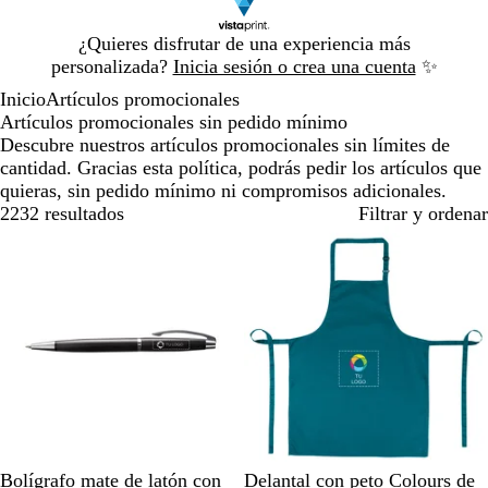
Diapositiva
¿Quieres disfrutar de una experiencia más
1
personalizada?
Inicia sesión o crea una cuenta
✨
de
Inicio
Artículos promocionales
1
Artículos promocionales sin pedido mínimo
Descubre nuestros artículos promocionales sin límites de
cantidad. Gracias esta política, podrás pedir los artículos que
quieras, sin pedido mínimo ni compromisos adicionales.
2232 resultados
Filtrar y ordenar
M
M
P
V
B
A
L
Bolígrafo mate de latón con
Delantal con peto Colours de