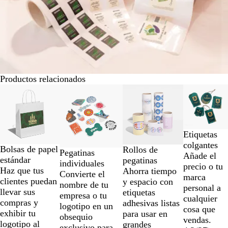
Productos relacionados
Diapositivas
Opciones nuevas
Opciones nuevas
de
la
1
a
Etiquetas
la
colgantes
Bolsas de papel
Rollos de
Pegatinas
2
Añade el
estándar
pegatinas
individuales
de
precio o tu
Haz que tus
Ahorra tiempo
Convierte el
un
marca
clientes puedan
y espacio con
nombre de tu
total
personal a
llevar sus
etiquetas
empresa o tu
de
cualquier
compras y
adhesivas listas
logotipo en un
4
cosa que
exhibir tu
para usar en
obsequio
vendas.
logotipo al
grandes
exclusivo para