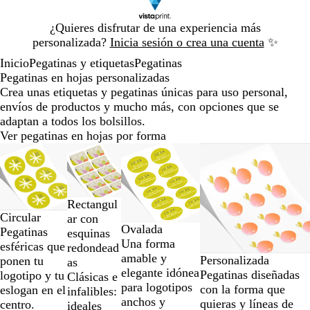
Diapositiva
¿Quieres disfrutar de una experiencia más
1
personalizada?
Inicia sesión o crea una cuenta
✨
de
Inicio
Pegatinas y etiquetas
Pegatinas
1
Pegatinas en hojas personalizadas
Crea unas etiquetas y pegatinas únicas para uso personal,
envíos de productos y mucho más, con opciones que se
adaptan a todos los bolsillos.
Ver pegatinas en hojas por forma
Diapositivas
Opciones nuevas
Opciones nuevas
de
la
1
Rectangul
a
Circular
ar con
la
Ovalada
Pegatinas
esquinas
2
Una forma
esféricas que
redondead
de
amable y
Personalizada
ponen tu
as
un
elegante idónea
Pegatinas diseñadas
logotipo y tu
Clásicas e
total
para logotipos
con la forma que
eslogan en el
infalibles:
de
anchos y
quieras y líneas de
centro.
ideales
4