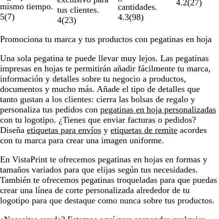
4.2
(
27
)
mismo tiempo.
cantidades.
tus clientes.
5
(
7
)
4.3
(
98
)
4
(
23
)
Promociona tu marca y tus productos con pegatinas en hoja
Una sola pegatina te puede llevar muy lejos. Las pegatinas
impresas en hojas te permitirán añadir fácilmente tu marca,
información y detalles sobre tu negocio a productos,
documentos y mucho más. Añade el tipo de detalles que
tanto gustan a los clientes: cierra las bolsas de regalo y
personaliza tus pedidos con
pegatinas en hoja personalizadas
con tu logotipo. ¿Tienes que enviar facturas o pedidos?
Diseña
etiquetas para envíos
y
etiquetas de remite
acordes
con tu marca para crear una imagen uniforme.
En VistaPrint te ofrecemos pegatinas en hojas en formas y
tamaños variados para que elijas según tus necesidades.
También te ofrecemos pegatinas troqueladas para que puedas
crear una línea de corte personalizada alrededor de tu
logotipo para que destaque como nunca sobre tus productos.