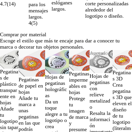
eslóganes
corte personalizadas
4.7
(
14
)
para los
largos.
alrededor del
mensajes
logotipo o diseño.
largos.
4
(
5
)
Comprar por material
Escoge el estilo que más te encaje para dar a conocer tu
marca o decorar tus objetos personales.
Diapositivas
Opciones nuevas
Opciones nuevas
Opciones nuevas
Opciones nuevas
Agotado
Opciones
de
la
1
Pegatina
Pegatina
Pegatinas
Hojas de
Hojas de
a
s de
s 3D
Pegatinas
imperme
pegatinas
pegatinas
la
plástico
Crea
de papel en
ables en
con
holográfic
2
transpar
pegatina
hojas
hojas
relieve
as
de
ente en
s 3D que
Añade tu
Protege
metalizad
Da un
un
hojas
eleven el
marca a
tu
o
toque
total
Añade
diseño
unas
imagen
Resalta la
alegre a tu
de
tu
de tu
pegatinas
de marca
informaci
logotipo o
6
logotipo
logotipo
en las que
y
ón
crea
sin tapar
(literalm
podrás
presume
importante