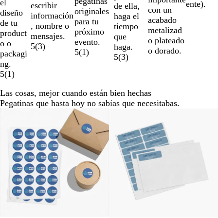
pegatinas
el
ente).
escribir
de ella,
con un
originales
diseño
información
haga el
acabado
para tu
de tu
, nombre o
tiempo
metalizad
próximo
product
mensajes.
que
o plateado
evento.
o o
5
(
3
)
haga.
o dorado.
5
(
1
)
packagi
5
(
3
)
ng.
5
(
1
)
Las cosas, mejor cuando están bien hechas
Pegatinas que hasta hoy no sabías que necesitabas.
Opciones nuevas