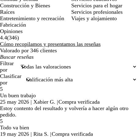
Construcción y Bienes
Servicios para el hogar
Raíces
Servicios profesionales
Entretenimiento y recreación
Viajes y alojamiento
Fabricación
Opiniones
346
4.4
(
346
)
reseñas
Cómo recopilamos y presentamos las reseñas
Valorado por 346 clientes
Mis
búsquedas
Filtrar
por
Clasificar
por
5
Un buen trabajo
25 may 2026
|
Xabier G.
|
Compra verificada
Estoy contento del resultado y volvería a hacer algún otro
pedido.
5
Todo va bien
19 may 2026
|
Rita S.
|
Compra verificada