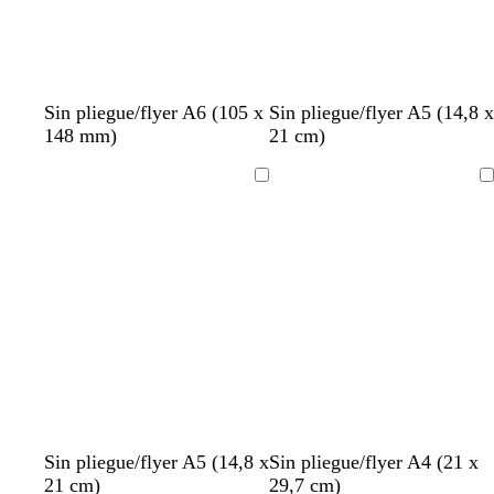
l
d
a
b
b
b
n
v
Sin pliegue/flyer A6 (105 x
Sin pliegue/flyer A5 (14,8 x
l
l
l
e
e
148 mm)
21 cm)
a
a
a
g
r
n
n
n
r
d
Cargando
Cargando
c
c
c
o
e
o
o
o
n
a
a
d
r
t
b
g
a
a
a
Sin pliegue/flyer A5 (14,8 x
Sin pliegue/flyer A4 (21 x
e
z
z
o
o
o
l
r
z
z
m
21 cm)
29,7 cm)