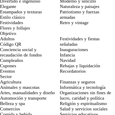
Divertido e ingenioso
Moderno y sencillo
Elegante
Naturaleza y paisajes
Estampados y texturas
Patriotismo y fuerzas
Estilo clásico
armadas
Festividades
Retro y vintage
Flores y follajes
Objetivo
Adultos
Festividades y fiestas
Código QR
señaladas
Conciencia social y
Inauguraciones
recaudación de fondos
Infancia
Cumpleaños
Navidad
Cupones
Rebajas y liquidación
Eventos
Recordatorios
Sector
Agricultura
Finanzas y seguros
Animales y mascotas
Informática y tecnología
Artes, manualidades y diseño
Organizaciones sin fines de
Automoción y transporte
lucro, caridad y política
Belleza y spa
Religión y espiritualismo
Comercios
Salud y servicios sociales
Comida y bebida
Servicios educativos