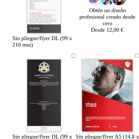
d
Obtén un diseño
o
profesional creado desde
cero
Desde 12,00 €
b
g
c
p
Sin pliegue/flyer DL (99 x
l
r
r
ú
210 mm)
a
i
e
r
n
s
m
p
c
o
a
u
o
s
r
c
a
u
o
r
s
o
c
u
r
o
n
b
b
t
a
r
v
v
n
d
g
Sin pliegue/flyer DL (99 x
Sin pliegue/flyer A5 (14,8 x