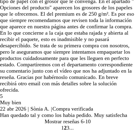
tipo de papel con el grosor que le convenga. En el apartado "
Opciones del producto" aparecen los grosores de los papeles
que le ofrecemos. El del premium es de 250 g/m². Es por eso
que siempre recomendamos que revisen toda la información
que aparece en nuestra página antes de confirmar la compra.
En lo que concierne a la caja que estaba rajada y abierta al
recibir el paquete, esto es inadmisible y no pasará
desapercibido. Se trata de su primera compra con nosotros,
pero le aseguramos que siempre intentamos empaquetar los
productos cuidadosamente para que les lleguen en perfecto
estado. Compartiremos con el departamento correspondiente
su comentario junto con el vídeo que nos ha adjuntado en la
reseña. Gracias por habérnoslo comunicado. En breve
recibirá otro email con más detalles sobre la solución
ofrecida.
5
Muy bien
22 abr 2026
|
Sònia A.
|
Compra verificada
Han quedado tal y como los habia pedido. Muy satisfecha
Mostrar reseñas
6-10
1
2
3
Ir
Ir
Ir