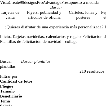
VistaCreate
99designs
ProAdvantage
Presupuesto a medida
Tarjetas de
Flyers, publicidad y
Carteles, lonas y
Pe
visita
artículos de oficina
pósteres
e
Diapositiva
¿Quieres disfrutar de una experiencia más personalizada?
1
de
Inicio
Tarjetas navideñas, calendarios y regalos
Felicitación 
1
...
Plantillas de felicitación de navidad - collage
Buscar
plantillas
210 resultados
Filtros
Filtrar por
Cantidad de fotos
Pliegue
Tamaño
Beneficiario
Tema