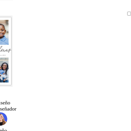
iseño
iseñador
eño