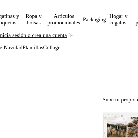
gatinas y
Ropa y
Artículos
Hogar y
Packaging
tiquetas
bolsas
promocionales
regalos
p
Inicia sesión o crea una cuenta
✨
de Navidad
Plantillas
Collage
Sube tu propio 