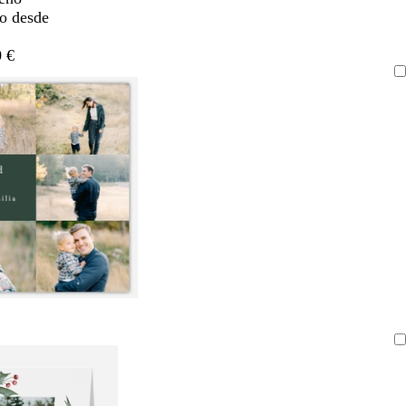
do desde
 €