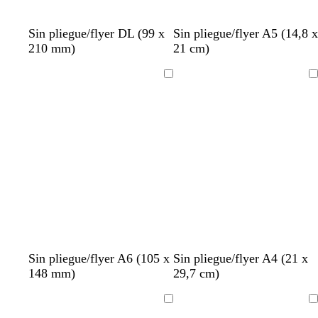
m
a
r
c
b
b
Sin pliegue/flyer DL (99 x
Sin pliegue/flyer A5 (14,8 x
r
l
l
210 mm)
21 cm)
e
a
a
m
n
n
Cargando
Cargando
a
c
c
o
o
Sin pliegue/flyer A6 (105 x
Sin pliegue/flyer A4 (21 x
148 mm)
29,7 cm)
Cargando
Cargando