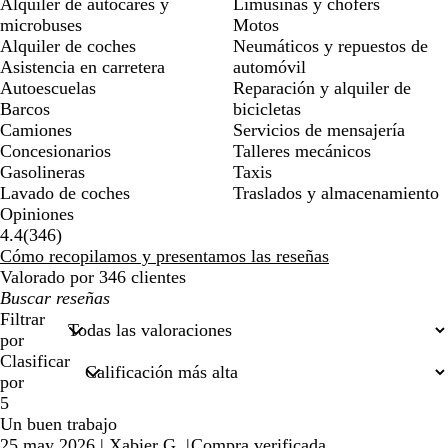
Alquiler de autocares y
Limusinas y chófers
microbuses
Motos
Alquiler de coches
Neumáticos y repuestos de
Asistencia en carretera
automóvil
Autoescuelas
Reparación y alquiler de
Barcos
bicicletas
Camiones
Servicios de mensajería
Concesionarios
Talleres mecánicos
Gasolineras
Taxis
Lavado de coches
Traslados y almacenamiento
Opiniones
346
4.4
(
346
)
reseñas
Cómo recopilamos y presentamos las reseñas
Valorado por 346 clientes
Mis
búsquedas
Filtrar
por
Clasificar
por
5
Un buen trabajo
25 may 2026
|
Xabier G.
|
Compra verificada