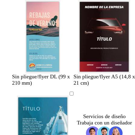
o
o
o
o
o
o
o
o
o
o
o
n
n
n
n
n
Sin pliegue/flyer DL (99 x
Sin pliegue/flyer A5 (14,8 x
e
e
e
e
e
210 mm)
21 cm)
g
g
g
g
g
r
r
r
r
r
o
o
o
o
o
Servicios de diseño
Trabaja con un diseñador