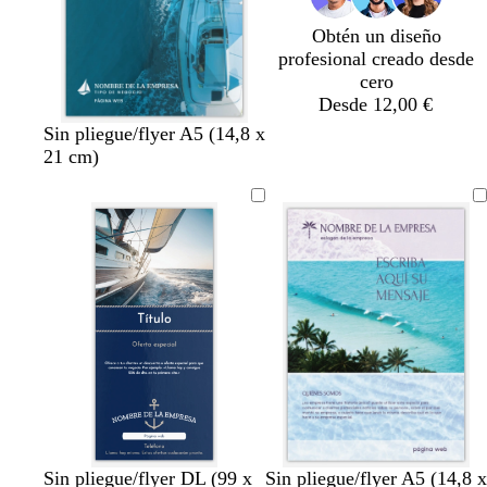
Obtén un diseño
profesional creado desde
cero
Desde 12,00 €
Sin pliegue/flyer A5 (14,8 x
21 cm)
a
a
a
b
t
a
l
a
c
v
l
Sin pliegue/flyer DL (99 x
Sin pliegue/flyer A5 (14,8 x