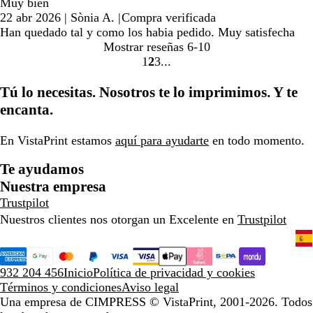
Muy bien
22 abr 2026
|
Sònia A.
|
Compra verificada
Han quedado tal y como los habia pedido. Muy satisfecha
Mostrar reseñas
6-10
1
2
3
Ir
Ir
Ir
a
a
a
Tú lo necesitas. Nosotros te lo imprimimos. Y te
la
la
la
encanta.
página
página
página
En VistaPrint estamos
aquí para ayudarte
en todo momento.
Te ayudamos
Nuestra empresa
Trustpilot
Nuestros clientes nos otorgan un Excelente en
Trustpilot
932 204 456
Inicio
Política de privacidad y cookies
Términos y condiciones
Aviso legal
Una empresa de CIMPRESS
© VistaPrint, 2001-2026. Todos