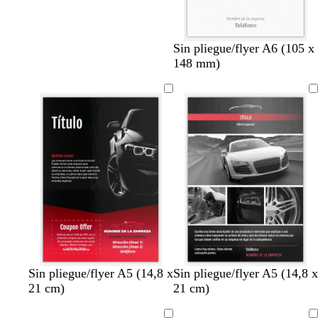
Sin pliegue/flyer A6 (105 x
148 mm)
n
n
n
n
n
n
n
n
n
n
n
Sin pliegue/flyer A5 (14,8 x
Sin pliegue/flyer A5 (14,8 x
e
e
e
e
e
e
e
e
e
e
e
21 cm)
21 cm)
g
g
g
g
g
g
g
g
g
g
g
r
r
r
r
r
r
r
r
r
r
r