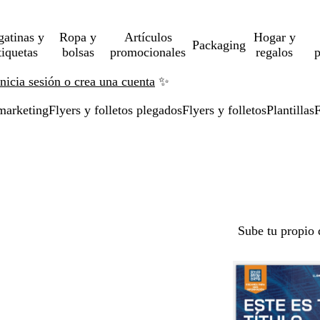
gatinas y
Ropa y
Artículos
Hogar y
Packaging
tiquetas
bolsas
promocionales
regalos
p
Inicia sesión o crea una cuenta
✨
marketing
Flyers y folletos plegados
Flyers y folletos
Plantillas
F
Sube tu propio 