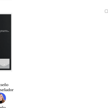
iseño
iseñador
eño