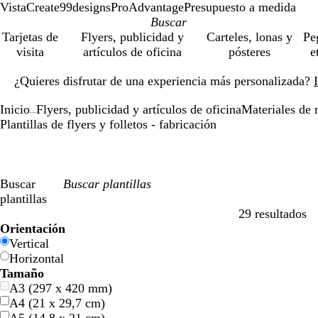
VistaCreate
99designs
ProAdvantage
Presupuesto a medida
Tarjetas de
Flyers, publicidad y
Carteles, lonas y
Pe
visita
artículos de oficina
pósteres
e
Diapositiva
¿Quieres disfrutar de una experiencia más personalizada?
1
de
Inicio
Flyers, publicidad y artículos de oficina
Materiales de 
1
...
Plantillas de flyers y folletos - fabricación
Buscar
plantillas
29 resultados
Filtros
Orientación
Vertical
Horizontal
Tamaño
A3 (297 x 420 mm)
A4 (21 x 29,7 cm)