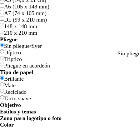
A5 (14,8 x 21 cm)
A6 (105 x 148 mm)
A7 (74 x 105 mm)
DL (99 x 210 mm)
148 x 148 mm
210 x 210 mm
Pliegue
Sin pliegue/flyer
Díptico
a
g
n
g
n
Sin plieg
Tríptico
z
r
e
r
e
Pliegue en acordeón
u
i
g
i
g
Tipo de papel
l
s
r
s
r
Brillante
o
o
o
o
o
Mate
s
s
s
Reciclado
c
c
c
Tacto suave
u
u
u
Objetivo
r
r
r
Estilos y temas
o
o
o
Zona para logotipo o foto
Color
A
A
V
V
A
A
N
N
R
R
G
G
B
B
N
N
M
M
C
C
M
M
R
R
z
z
e
e
m
m
a
a
o
o
r
r
l
l
e
e
a
a
r
r
o
o
o
o