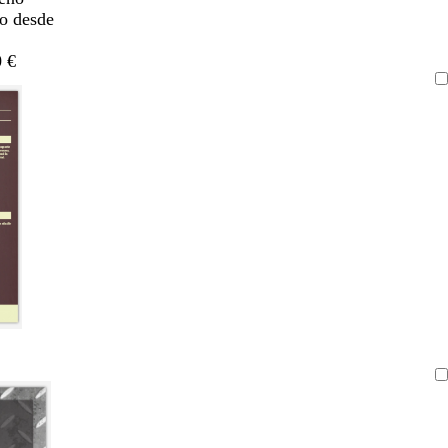
do desde
 €