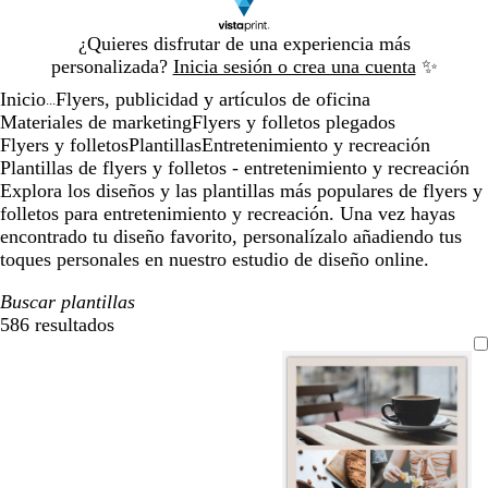
Diapositiva
¿Quieres disfrutar de una experiencia más
1
personalizada?
Inicia sesión o crea una cuenta
✨
de
Inicio
Flyers, publicidad y artículos de oficina
1
...
Materiales de marketing
Flyers y folletos plegados
Flyers y folletos
Plantillas
Entretenimiento y recreación
Plantillas de flyers y folletos - entretenimiento y recreación
Explora los diseños y las plantillas más populares de flyers y
folletos para entretenimiento y recreación. Una vez hayas
encontrado tu diseño favorito, personalízalo añadiendo tus
toques personales en nuestro estudio de diseño online.
Buscar plantillas
586 resultados
Filtros