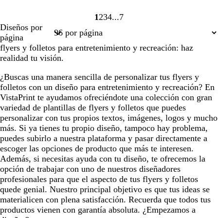
1
2
3
4
7
Página
Página
Página
Página
Página
Diseños por
1
2
3
4
7
página
flyers y folletos para entretenimiento y recreación: haz
realidad tu visión.
¿Buscas una manera sencilla de personalizar tus flyers y
folletos con un diseño para entretenimiento y recreación? En
VistaPrint te ayudamos ofreciéndote una colección con gran
variedad de plantillas de flyers y folletos que puedes
personalizar con tus propios textos, imágenes, logos y mucho
más. Si ya tienes tu propio diseño, tampoco hay problema,
puedes subirlo a nuestra plataforma y pasar directamente a
escoger las opciones de producto que más te interesen.
Además, si necesitas ayuda con tu diseño, te ofrecemos la
opción de trabajar con uno de nuestros diseñadores
profesionales para que el aspecto de tus flyers y folletos
quede genial. Nuestro principal objetivo es que tus ideas se
materialicen con plena satisfacción. Recuerda que todos tus
productos vienen con garantía absoluta. ¿Empezamos a