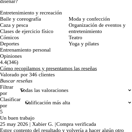
diseñar?
Entretenimiento y recreación
Baile y coreografía
Moda y confección
Caza y pesca
Organización de eventos y
Clases de ejercicio físico
entretenimiento
Cómicos
Teatro
Deportes
Yoga y pilates
Entrenamiento personal
Opiniones
346
4.4
(
346
)
reseñas
Cómo recopilamos y presentamos las reseñas
Valorado por 346 clientes
Mis
búsquedas
Filtrar
por
Clasificar
por
5
Un buen trabajo
25 may 2026
|
Xabier G.
|
Compra verificada
Estoy contento del resultado y volvería a hacer algún otro