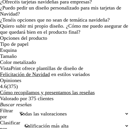
¿Ofrecéis tarjetas navideñas para empresas?
¿Puedo pedir un diseño personalizado para mis tarjetas de
Navidad?
¿Tenéis opciones que no sean de temática navideña?
Quiero subir mi propio diseño. ¿Cómo me puedo asegurar de
que quedará bien en el producto final?
Opciones del producto
Tipo de papel
Esquina
Tamaño
Color metalizado
VistaPrint ofrece plantillas de diseño de
Felicitación de Navidad
en estilos variados
Opiniones
375
4.6
(
375
)
reseñas
Cómo recopilamos y presentamos las reseñas
Valorado por 375 clientes
Mis
búsquedas
Filtrar
por
Clasificar
por