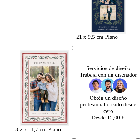
o
c
u
r
o
a
c
t
m
b
g
21 x 9,5 cm Plano
z
r
o
a
l
r
u
e
s
r
a
i
l
m
t
r
n
s
o
a
a
ó
c
c
Servicios de diseño
s
d
n
o
l
Trabaja con un diseñador
c
o
o
a
u
s
r
r
c
o
o
u
Obtén un diseño
r
profesional creado desde
o
cero
Desde 12,00 €
g
b
g
18,2 x 11,7 cm Plano
r
l
r