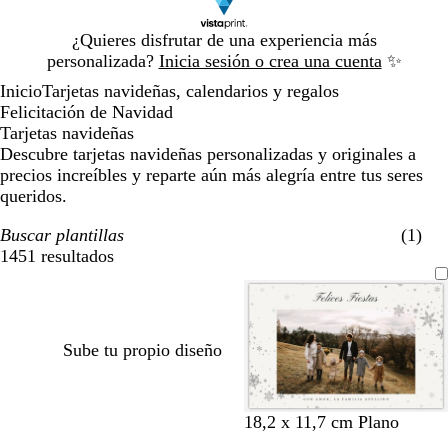
Diapositiva
¿Quieres disfrutar de una experiencia más
1
personalizada?
Inicia sesión o crea una cuenta
✨
de
Inicio
Tarjetas navideñas, calendarios y regalos
1
Felicitación de Navidad
Tarjetas navideñas
Descubre tarjetas navideñas personalizadas y originales a
precios increíbles y reparte aún más alegría entre tus seres
queridos.
Buscar plantillas
(1)
1451 resultados
Filtros
Sube tu propio diseño
g
a
a
b
n
m
v
p
b
g
18,2 x 11,7 cm Plano
r
c
z
l
e
a
e
ú
l
r