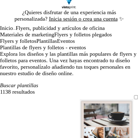
Diapositiva
¿Quieres disfrutar de una experiencia más
1
personalizada?
Inicia sesión o crea una cuenta
✨
de
Inicio
Flyers, publicidad y artículos de oficina
1
...
Materiales de marketing
Flyers y folletos plegados
Flyers y folletos
Plantillas
Eventos
Plantillas de flyers y folletos - eventos
Explora los diseños y las plantillas más populares de flyers y
folletos para eventos. Una vez hayas encontrado tu diseño
favorito, personalízalo añadiendo tus toques personales en
nuestro estudio de diseño online.
Buscar plantillas
1138 resultados
Filtros