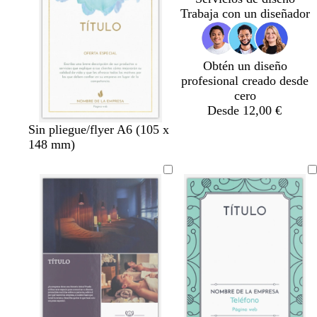
s
s
r
u
r
o
s
Trabaja con un diseñador
q
q
o
r
o
s
q
u
u
o
c
u
e
e
u
e
Obtén un diseño
r
profesional creado desde
o
cero
Desde 12,00 €
a
a
Sin pliegue/flyer A6 (105 x
z
z
148 mm)
u
u
l
l
c
c
l
l
a
a
r
r
o
o