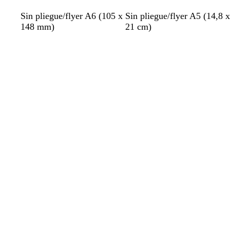
v
c
b
g
Sin pliegue/flyer A6 (105 x
Sin pliegue/flyer A5 (14,8 x
e
r
l
r
148 mm)
21 cm)
r
e
a
i
Cargando
Cargando
d
m
n
s
e
a
c
e
o
s
p
u
m
a
d
e
m
a
r