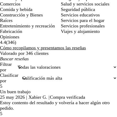
Comercios
Salud y servicios sociales
Comida y bebida
Seguridad pública
Construcción y Bienes
Servicios educativos
Raíces
Servicios para el hogar
Entretenimiento y recreación
Servicios profesionales
Fabricación
Viajes y alojamiento
Opiniones
346
4.4
(
346
)
reseñas
Cómo recopilamos y presentamos las reseñas
Valorado por 346 clientes
Mis
búsquedas
Filtrar
por
Clasificar
por
5
Un buen trabajo
25 may 2026
|
Xabier G.
|
Compra verificada
Estoy contento del resultado y volvería a hacer algún otro
pedido.
5