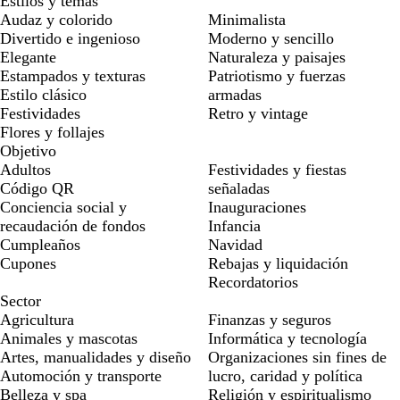
Estilos y temas
Audaz y colorido
Minimalista
Divertido e ingenioso
Moderno y sencillo
Elegante
Naturaleza y paisajes
Estampados y texturas
Patriotismo y fuerzas
Estilo clásico
armadas
Festividades
Retro y vintage
Flores y follajes
Objetivo
Adultos
Festividades y fiestas
Código QR
señaladas
Conciencia social y
Inauguraciones
recaudación de fondos
Infancia
Cumpleaños
Navidad
Cupones
Rebajas y liquidación
Recordatorios
Sector
Agricultura
Finanzas y seguros
Animales y mascotas
Informática y tecnología
Artes, manualidades y diseño
Organizaciones sin fines de
Automoción y transporte
lucro, caridad y política
Belleza y spa
Religión y espiritualismo