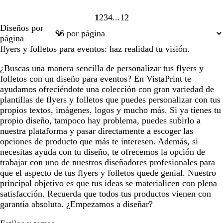
1
2
3
4
12
Página
Página
Página
Página
Página
Diseños por
1
2
3
4
12
página
flyers y folletos para eventos: haz realidad tu visión.
¿Buscas una manera sencilla de personalizar tus flyers y
folletos con un diseño para eventos? En VistaPrint te
ayudamos ofreciéndote una colección con gran variedad de
plantillas de flyers y folletos que puedes personalizar con tus
propios textos, imágenes, logos y mucho más. Si ya tienes tu
propio diseño, tampoco hay problema, puedes subirlo a
nuestra plataforma y pasar directamente a escoger las
opciones de producto que más te interesen. Además, si
necesitas ayuda con tu diseño, te ofrecemos la opción de
trabajar con uno de nuestros diseñadores profesionales para
que el aspecto de tus flyers y folletos quede genial. Nuestro
principal objetivo es que tus ideas se materialicen con plena
satisfacción. Recuerda que todos tus productos vienen con
garantía absoluta. ¿Empezamos a diseñar?