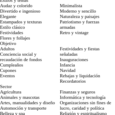
Estilos y temas
Audaz y colorido
Minimalista
Divertido e ingenioso
Moderno y sencillo
Elegante
Naturaleza y paisajes
Estampados y texturas
Patriotismo y fuerzas
Estilo clásico
armadas
Festividades
Retro y vintage
Flores y follajes
Objetivo
Adultos
Festividades y fiestas
Conciencia social y
señaladas
recaudación de fondos
Inauguraciones
Cumpleaños
Infancia
Cupones
Navidad
Eventos
Rebajas y liquidación
Recordatorios
Sector
Agricultura
Finanzas y seguros
Animales y mascotas
Informática y tecnología
Artes, manualidades y diseño
Organizaciones sin fines de
Automoción y transporte
lucro, caridad y política
Belleza y spa
Religión y espiritualismo