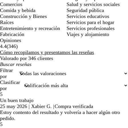
Comercios
Salud y servicios sociales
Comida y bebida
Seguridad pública
Construcción y Bienes
Servicios educativos
Raíces
Servicios para el hogar
Entretenimiento y recreación
Servicios profesionales
Fabricación
Viajes y alojamiento
Opiniones
346
4.4
(
346
)
reseñas
Cómo recopilamos y presentamos las reseñas
Valorado por 346 clientes
Mis
búsquedas
Filtrar
por
Clasificar
por
5
Un buen trabajo
25 may 2026
|
Xabier G.
|
Compra verificada
Estoy contento del resultado y volvería a hacer algún otro
pedido.
5