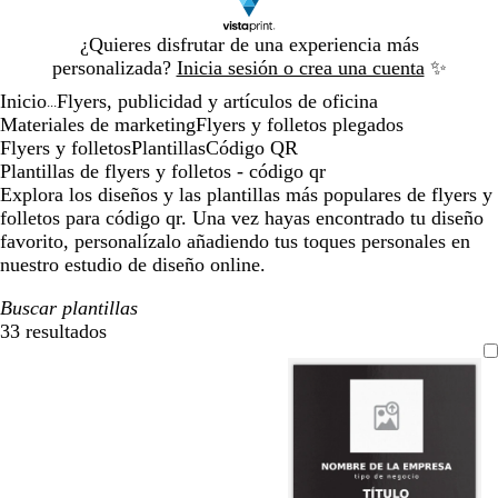
Diapositiva
¿Quieres disfrutar de una experiencia más
1
personalizada?
Inicia sesión o crea una cuenta
✨
de
Inicio
Flyers, publicidad y artículos de oficina
1
...
Materiales de marketing
Flyers y folletos plegados
Flyers y folletos
Plantillas
Código QR
Plantillas de flyers y folletos - código qr
Explora los diseños y las plantillas más populares de flyers y
folletos para código qr. Una vez hayas encontrado tu diseño
favorito, personalízalo añadiendo tus toques personales en
nuestro estudio de diseño online.
Buscar plantillas
33 resultados
Filtros