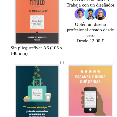
r
r
t
Trabaja con un diseñador
o
o
a
Obtén un diseño
profesional creado desde
cero
Desde 12,00 €
s
a
r
n
t
m
Sin pliegue/flyer A6 (105 x
a
m
o
a
u
a
148 mm)
l
a
s
r
r
l
m
r
a
a
q
v
ó
i
n
u
a
n
l
j
e
l
a
s
o
a