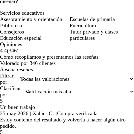
diseñar?
Servicios educativos
Asesoramiento y orientación
Escuelas de primaria
Biblioteca
Puericultura
Consejeros
Tutor privado y clases
Educación especial
particulares
Opiniones
346
4.4
(
346
)
reseñas
Cómo recopilamos y presentamos las reseñas
Valorado por 346 clientes
Mis
búsquedas
Filtrar
por
Clasificar
por
5
Un buen trabajo
25 may 2026
|
Xabier G.
|
Compra verificada
Estoy contento del resultado y volvería a hacer algún otro
pedido.
5