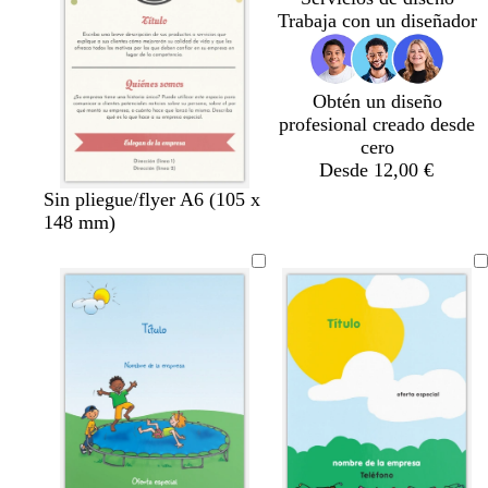
r
u
Trabaja con un diseñador
o
l
a
d
Obtén un diseño
o
profesional creado desde
cero
Desde 12,00 €
v
c
b
g
Sin pliegue/flyer A6 (105 x
e
r
l
r
148 mm)
r
e
a
i
d
m
n
s
e
a
c
e
o
s
p
u
m
a
d
e