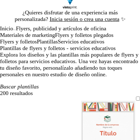
Diapositiva
¿Quieres disfrutar de una experiencia más
1
personalizada?
Inicia sesión o crea una cuenta
✨
de
Inicio
Flyers, publicidad y artículos de oficina
1
...
Materiales de marketing
Flyers y folletos plegados
Flyers y folletos
Plantillas
Servicios educativos
Plantillas de flyers y folletos - servicios educativos
Explora los diseños y las plantillas más populares de flyers y
folletos para servicios educativos. Una vez hayas encontrado
tu diseño favorito, personalízalo añadiendo tus toques
personales en nuestro estudio de diseño online.
Buscar plantillas
200 resultados
Filtros