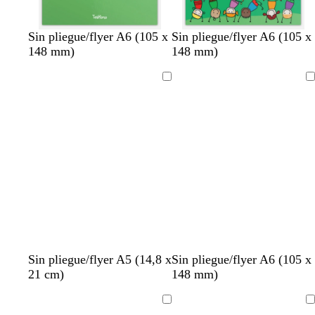
m
a
r
Sin pliegue/flyer A6 (105 x
Sin pliegue/flyer A6 (105 x
148 mm)
148 mm)
Cargando
Cargando
m
t
v
r
g
Sin pliegue/flyer A5 (14,8 x
Sin pliegue/flyer A6 (105 x
a
o
e
o
r
21 cm)
148 mm)
r
s
r
s
i
r
t
d
a
s
Cargando
Cargando