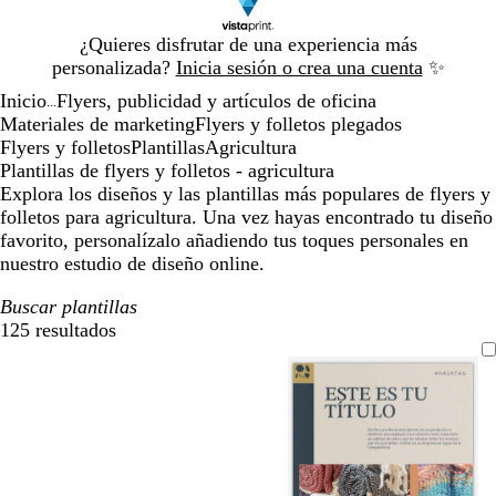
Diapositiva
¿Quieres disfrutar de una experiencia más
1
personalizada?
Inicia sesión o crea una cuenta
✨
de
Inicio
Flyers, publicidad y artículos de oficina
1
...
Materiales de marketing
Flyers y folletos plegados
Flyers y folletos
Plantillas
Agricultura
Plantillas de flyers y folletos - agricultura
Explora los diseños y las plantillas más populares de flyers y
folletos para agricultura. Una vez hayas encontrado tu diseño
favorito, personalízalo añadiendo tus toques personales en
nuestro estudio de diseño online.
Buscar plantillas
125 resultados
Filtros