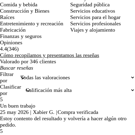
Comida y bebida
Seguridad pública
Construcción y Bienes
Servicios educativos
Raíces
Servicios para el hogar
Entretenimiento y recreación
Servicios profesionales
Fabricación
Viajes y alojamiento
Finanzas y seguros
Opiniones
346
4.4
(
346
)
reseñas
Cómo recopilamos y presentamos las reseñas
Valorado por 346 clientes
Mis
búsquedas
Filtrar
por
Clasificar
por
5
Un buen trabajo
25 may 2026
|
Xabier G.
|
Compra verificada
Estoy contento del resultado y volvería a hacer algún otro
pedido.
5