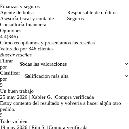
Finanzas y seguros
Agente de bolsa
Responsable de créditos
Asesoría fiscal y contable
Seguros
Consultoría financiera
Opiniones
346
4.4
(
346
)
reseñas
Cómo recopilamos y presentamos las reseñas
Valorado por 346 clientes
Mis
búsquedas
Filtrar
por
Clasificar
por
5
Un buen trabajo
25 may 2026
|
Xabier G.
|
Compra verificada
Estoy contento del resultado y volvería a hacer algún otro
pedido.
5
Todo va bien
19 may 2026
|
Rita S.
|
Compra verificada