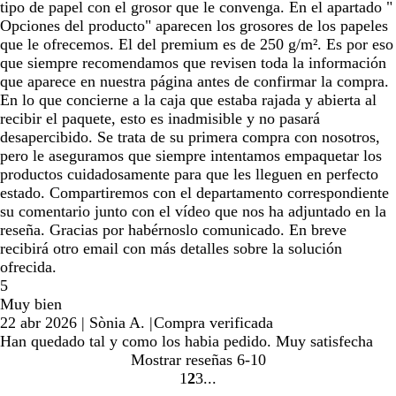
tipo de papel con el grosor que le convenga. En el apartado "
Opciones del producto" aparecen los grosores de los papeles
que le ofrecemos. El del premium es de 250 g/m². Es por eso
que siempre recomendamos que revisen toda la información
que aparece en nuestra página antes de confirmar la compra.
En lo que concierne a la caja que estaba rajada y abierta al
recibir el paquete, esto es inadmisible y no pasará
desapercibido. Se trata de su primera compra con nosotros,
pero le aseguramos que siempre intentamos empaquetar los
productos cuidadosamente para que les lleguen en perfecto
estado. Compartiremos con el departamento correspondiente
su comentario junto con el vídeo que nos ha adjuntado en la
reseña. Gracias por habérnoslo comunicado. En breve
recibirá otro email con más detalles sobre la solución
ofrecida.
5
Muy bien
22 abr 2026
|
Sònia A.
|
Compra verificada
Han quedado tal y como los habia pedido. Muy satisfecha
Mostrar reseñas
6-10
1
2
3
Ir
Ir
Ir