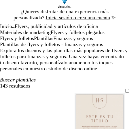
Diapositiva
¿Quieres disfrutar de una experiencia más
1
personalizada?
Inicia sesión o crea una cuenta
✨
de
Inicio
Flyers, publicidad y artículos de oficina
1
...
Materiales de marketing
Flyers y folletos plegados
Flyers y folletos
Plantillas
Finanzas y seguros
Plantillas de flyers y folletos - finanzas y seguros
Explora los diseños y las plantillas más populares de flyers y
folletos para finanzas y seguros. Una vez hayas encontrado
tu diseño favorito, personalízalo añadiendo tus toques
personales en nuestro estudio de diseño online.
Buscar plantillas
143 resultados
Filtros