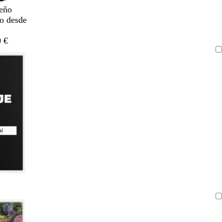
eño
do desde
 €