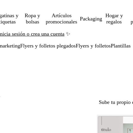
gatinas y
Ropa y
Artículos
Hogar y
Packaging
tiquetas
bolsas
promocionales
regalos
p
Inicia sesión o crea una cuenta
✨
marketing
Flyers y folletos plegados
Flyers y folletos
Plantillas
s
Sube tu propio 