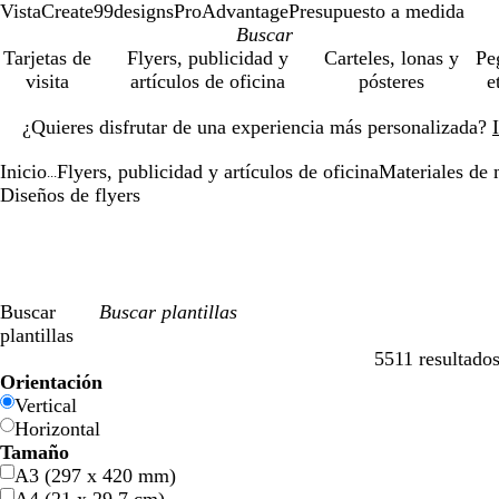
VistaCreate
99designs
ProAdvantage
Presupuesto a medida
Tarjetas de
Flyers, publicidad y
Carteles, lonas y
Pe
visita
artículos de oficina
pósteres
e
Diapositiva
¿Quieres disfrutar de una experiencia más personalizada?
1
de
Inicio
Flyers, publicidad y artículos de oficina
Materiales de 
1
...
Diseños de flyers
Buscar
plantillas
5511 resultado
Filtros
Orientación
Vertical
Horizontal
Tamaño
A3 (297 x 420 mm)