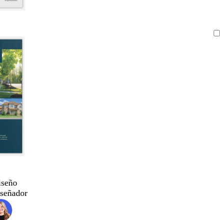
iseño
iseñador