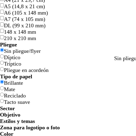
A4 (21 x 29,7 cm)
A5 (14,8 x 21 cm)
A6 (105 x 148 mm)
A7 (74 x 105 mm)
DL (99 x 210 mm)
148 x 148 mm
210 x 210 mm
Pliegue
Sin pliegue/flyer
Díptico
g
g
a
a
m
n
Sin plieg
Tríptico
r
r
c
z
a
e
Pliegue en acordeón
i
i
e
u
l
g
Tipo de papel
s
s
r
l
v
r
Brillante
c
c
o
o
a
o
Mate
l
l
s
Reciclado
a
a
c
Tacto suave
r
r
u
Sector
o
o
r
Objetivo
o
Estilos y temas
Zona para logotipo o foto
Color