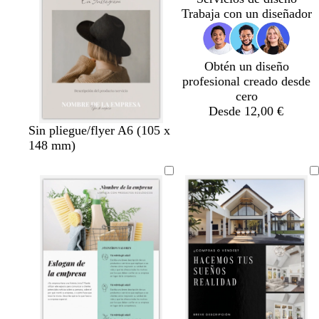
r
o
r
r
r
i
Trabaja con un diseñador
o
s
o
o
o
v
c
a
u
Obtén un diseño
r
profesional creado desde
o
cero
Desde 12,00 €
g
g
a
g
Sin pliegue/flyer A6 (105 x
r
r
c
r
148 mm)
i
i
e
i
s
s
r
s
c
c
o
l
l
a
a
r
r
o
o