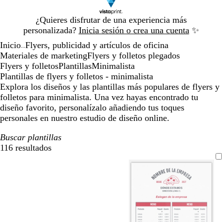
Diapositiva
¿Quieres disfrutar de una experiencia más
1
personalizada?
Inicia sesión o crea una cuenta
✨
de
Inicio
Flyers, publicidad y artículos de oficina
1
...
Materiales de marketing
Flyers y folletos plegados
Flyers y folletos
Plantillas
Minimalista
Plantillas de flyers y folletos - minimalista
Explora los diseños y las plantillas más populares de flyers y
folletos para minimalista. Una vez hayas encontrado tu
diseño favorito, personalízalo añadiendo tus toques
personales en nuestro estudio de diseño online.
Buscar plantillas
116 resultados
Filtros