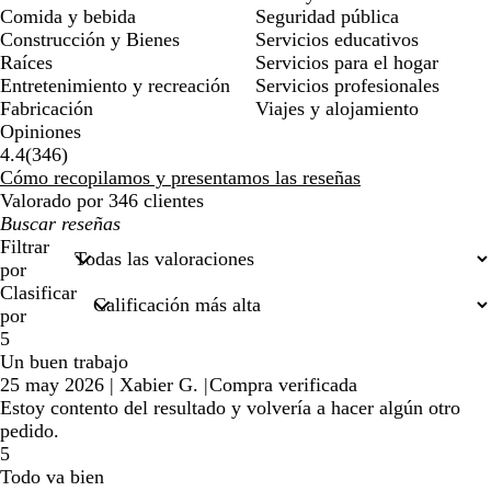
Comida y bebida
Seguridad pública
Construcción y Bienes
Servicios educativos
Raíces
Servicios para el hogar
Entretenimiento y recreación
Servicios profesionales
Fabricación
Viajes y alojamiento
Opiniones
346
4.4
(
346
)
reseñas
Cómo recopilamos y presentamos las reseñas
Valorado por 346 clientes
Mis
búsquedas
Filtrar
por
Clasificar
por
5
Un buen trabajo
25 may 2026
|
Xabier G.
|
Compra verificada
Estoy contento del resultado y volvería a hacer algún otro
pedido.
5
Todo va bien